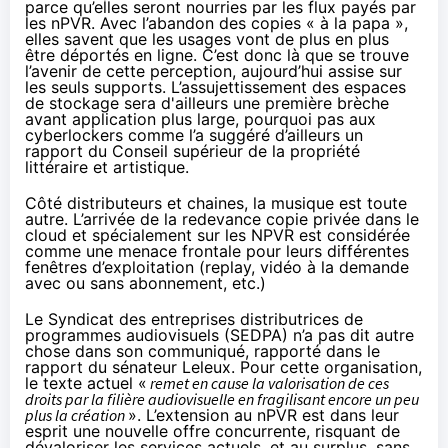
parce qu’elles seront nourries par les flux payés par
les nPVR. Avec l’abandon des copies « à la papa »,
elles savent que les usages vont de plus en plus
être déportés en ligne. C’est donc là que se trouve
l’avenir de cette perception, aujourd’hui assise sur
les seuls supports. L’assujettissement des espaces
de stockage sera d'ailleurs une première brèche
avant application plus large, pourquoi pas aux
cyberlockers comme l’a suggéré d’ailleurs
un
rapport du Conseil supérieur de la propriété
littéraire et artistique
.
Côté distributeurs et chaines, la musique est toute
autre. L’arrivée de la redevance copie privée dans le
cloud et spécialement sur les NPVR est considérée
comme une menace frontale pour leurs différentes
fenêtres d’exploitation (replay, vidéo à la demande
avec ou sans abonnement, etc.)
Le Syndicat des entreprises distributrices de
programmes audiovisuels (SEDPA) n’a pas dit autre
chose dans son communiqué, rapporté dans
le
rapport du sénateur Leleux
. Pour cette organisation,
le texte actuel «
remet en cause la valorisation de ces
droits par la filière audiovisuelle en fragilisant encore un peu
plus la création
». L’extension au nPVR est dans leur
esprit une nouvelle offre concurrente, risquant de
dévaloriser les services actuels, et au surplus, sans