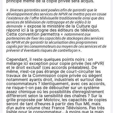
principe même de la copie privée sera acquis.
«
Diverses garanties sont posées afin de garantir que le
développement des services de NPVR ne mettra pas en cause
l’existence de l’offre télévisuelle traditionnelle ainsi que des
services de télévision de rattrapage et de vidéo à la
demande
» expose le ministère de la Culture qui
répond ici à la grogne des éditeurs de télévision.
Cette convention permettra «
notamment aux
partenaires de fixer les capacités de stockages des services
de NPVR et de garantir la sécurisation des programmes
copiés par les consommateurs au moyen de ces services et de
prévenir d’éventuels risques de contrefaçon
».
Cependant, il reste quelques points noirs : on
mélange ici exception pour copie privée (les nPVR)
et le droit exclusif (ces accords préalables). De
même, n’est-ce pas étrange de court-circuiter les
travaux de la Commission copie privée où siègent
notamment ayants droit, industriels et surtout des
consommateurs ? Identiquement, avec ces accords,
ne risque-t-on pas de déboucher sur un système
assez chimique où les possibilités d’enregistrement
diffèreront selon la sensibilité des chaînes ? Sur la
grille proposée par Molotov, les capacités de copies
seront de tant d’heures à partir des flux M6, mais
d’un autre volume chez France Télévisions. Pas très
lisible pour le consommateur... à moins que la main