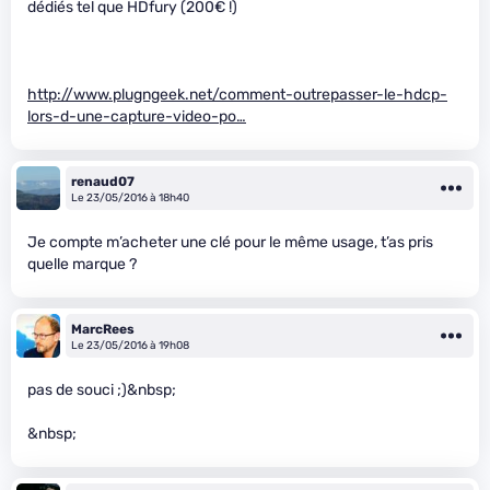
dédiés tel que HDfury (200€ !)
http://www.plugngeek.net/comment-outrepasser-le-hdcp-
lors-d-une-capture-video-po…
renaud07
Le 23/05/2016 à 18h40
Je compte m’acheter une clé pour le même usage, t’as pris
quelle marque ?
MarcRees
Le 23/05/2016 à 19h08
pas de souci ;)&nbsp;
&nbsp;