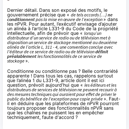
Dernier détail. Dans son exposé des motifs, le
gouvernement précise que «
de tels accords (…)
ne
conditionnent
pas la mise en œuvre de l’exception
» dans
les nPVR. Pour autant, l’exécutif envisage d’ajouter
un alinéa à l’article L331-9 du Code de la propriété
intellectuelle, afin de prévoir que «
lorsqu’un
distributeur d’un service de radio ou de télévision met à
disposition un service de stockage mentionné au deuxième
alinéa de l’article L. 311 - 4, une convention conclue avec
l’éditeur de ce service de radio ou de télévision
définit
préalablement
les fonctionnalités de ce service de
stockage
».
Conditionne ou conditionne pas ? Belle contrariété
apparente ! Dans tous les cas, rappelons surtout
que l’
alinéa 1 du L331-9
, article dont il est ici
question, prévoit aujourd'hui que «
les éditeurs et les
distributeurs de services de télévision ne peuvent recourir à
des mesures techniques qui auraient pour effet de priver le
public du bénéfice de l'exception pour copie privée
». Faut-
il en déduire que les plateformes de nPVR pourront
toujours proposer des fonctionnalités nPVR sans
que les chaînes ne puissent les en empêcher
techniquement, faute d'accord ?