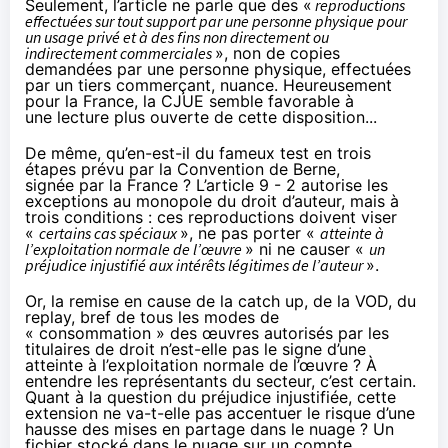
Seulement, l’article ne parle que des «
reproductions
effectuées sur tout support par une personne physique pour
un usage privé et à des fins non directement ou
indirectement commerciales
», non de copies
demandées par une personne physique, effectuées
par un tiers commerçant, nuance. Heureusement
pour la France, la CJUE semble favorable à
une
lecture plus ouverte
de cette disposition...
De même, qu’en-est-il du fameux test en trois
étapes prévu par la Convention de Berne,
signée
par la France
? L’
article 9 - 2
autorise les
exceptions au monopole du droit d’auteur, mais à
trois conditions : ces reproductions doivent viser
«
certains cas spéciaux
», ne pas porter «
atteinte à
l’exploitation normale de l’œuvre
» ni ne causer «
un
préjudice injustifié aux intérêts légitimes de l’auteur
».
Or, la remise en cause de la catch up, de la VOD, du
replay, bref de tous les modes de
« consommation » des œuvres autorisés par les
titulaires de droit n’est-elle pas le signe d’une
atteinte à l’exploitation normale de l’œuvre ? À
entendre les représentants du secteur, c’est certain.
Quant à la question du préjudice injustifiée, cette
extension ne va-t-elle pas accentuer le risque d’une
hausse des mises en partage dans le nuage ? Un
fichier stocké dans le nuage sur un compte