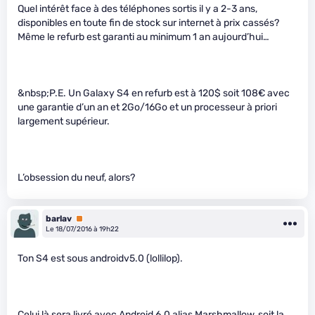
Quel intérêt face à des téléphones sortis il y a 2-3 ans,
disponibles en toute fin de stock sur internet à prix cassés?
Même le refurb est garanti au minimum 1 an aujourd’hui…
&nbsp;P.E. Un Galaxy S4 en refurb est à 120$ soit 108€ avec
une garantie d’un an et 2Go/16Go et un processeur à priori
largement supérieur.
L’obsession du neuf, alors?
barlav
Premium
Le 18/07/2016 à 19h22
Ton S4 est sous androidv5.0 (lollilop).
Celui là sera livré avec Android 6.0 alias Marshmallow, soit la