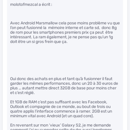
molotofmezcal a écrit :
Avec Android Marsmallow cela pose moins problème vu que
l’on peut fusionné la mémoire interne et carte sd, donc 8g
de rom pour les smartphones premiers prix ça peut être
intéressant. La ram également, je ne pense pas qu’un 1g
doit être un si gros frein que ça.
Oui donc des achats en plus et tant qu’à fusionner il faut
garder les mêmes performances, donc un 20 à 30 euros de
plus … autant mettre direct 32GB de base pour moins cher
et c’est réglé.
Et 1GB de RAM c’est pas suffisant avec les Facebook,
Outlook et compagnie de ce monde, au bout de trois ou
quatre applis l’interface commence à ramer. 2GB est un
minimum vital avec Android (et un quad core).
En revenant sur mon ‘vieux’ Galaxy S2, je me demande
comment j’ai pu supporter cette daube aussi longtemps …