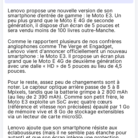
Lenovo propose une nouvelle version de son
smartphone d’entrée de gamme : le Moto E3. Un
peu plus grand que le Moto E 4G de seconde
génération, il dispose d’un écran de 5 pouces et
sera vendu moins de 100 livres outre-Manche.
Comme le rapportent plusieurs de nos confrères
anglophones comme
The Verge
et
Engadget
,
Lenovo vient d'annoncer officiellement un nouveau
smartphone : le Moto E3. Il propose un écran plus
grand que le Moto E
4G
de deuxième génération
avec une dalle « HD » de 5 pouces au lieu de 4,5
pouces.
Pour le reste, assez peu de changements sont à
noter. Le capteur optique arrière passe de 5 à 8
Mpixels, tandis que la batterie grimpe à 2 800 mAh
(au lieu de 2 390 mAh). Comme son petit frère, le
Moto E3 exploite un SoC avec quatre cœurs
(référence et vitesse non précisées) épaulé par 1 Go
de mémoire vive et 8 Go de stockage extensibles
via un lecteur de carte microSD.
Lenovo ajoute que son smartphone résiste aux
éclaboussures (mais il ne semble pas étanche pour
autant) et que son écran intègre une protection