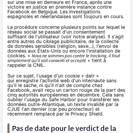
sur une mise en demeure en France, après une
victoire en justice en première instance contre
Facebook
en Belgique
. Les investigations
espagnoles et néerlandaises sont toujours en cours.
La procédure concerne plusieurs points sur lequel le
réseau social se passait d'un consentement
suffisant de l'utilisateur (voir
notre analyse
). Il s'agit
entre autres du ciblage publicitaire, de la collecte
de données sensibles (religion, sexe...), l'envoi de
données aux États-Unis ou encore l'installation de
cookies. «
Nous ne sommes pas contre le tracking, il faut
simplement qu'il soit consenti et accepté
» tient à
rappeler la CNIL.
Sur ce sujet, l'usage d'un cookie « datr »
qui enregistre l'activité web d'un internaute sans
qu'il le sache, ni qu'il n'ait de compte chez
Facebook, avait reçu un carton rouge de la part des
cinq autorités européennes en décembre. Cela sans
oublier l'usage du Safe Harbor pour transférer les
données outre-Atlantique, un texte
invalidé par la
CJUE
l'an dernier (car peu protecteur) et
récemment remplacé par
le Privacy Shield
.
Pas de date pour le verdict de la