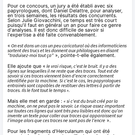
Pour ce concours, un jury a été établi avec six
papyrologues, dont Daniel Delattre, pour analyser,
en trois semaines, les résultats des concurrents.
Selon Julie Giovacchini, ce temps est très court
puisqu'il faut en général un an pour faire ce genre
d'analyses. Il est donc difficile de savoir si
l'expertise a été faite convenablement.
«
On est dans un cas un peu caricatural où des informaticiens
sortent des trucs et les donnent aux philologues en disant
"traduisez-moi tout ça"
», pointe-t-elle également.
Elle ajoute que «
le vrai risque, c'est le bruit. Il y a des
lignes sur lesquelles il ne reste que des traces. Tout est de
savoir si ces traces viennent bien d'encre correctement
identifiée par la machine. Si c'est le cas, les papyrologues
entrainés sont capables de restituer des lettres à partir de
traces. Ils le font tout le temps ».
Mais elle met en garde :
« si c'est du bruit créé par la
machine, on ne peut pas le savoir. Le risque assez important
sur toutes ces lignes qui sont très peu lisibles est donc qu'on
invente un texte pour coller aux traces qui apparaissent sur
l'image alors que ces traces ne sont pas de l'encre
».
Pour les fragments d'Herculanum qui ont été