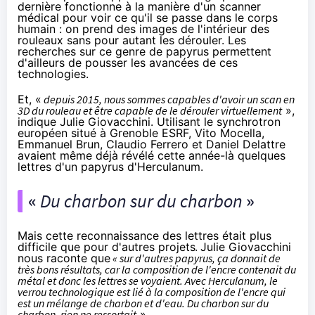
dernière fonctionne à la manière d'un scanner
médical pour voir ce qu'il se passe dans le corps
humain : on prend des images de l'intérieur des
rouleaux sans pour autant les dérouler. Les
recherches sur ce genre de papyrus permettent
d'ailleurs de pousser les avancées de ces
technologies.
Et, «
depuis 2015, nous sommes capables d'avoir un scan en
3D du rouleau et être capable de le dérouler virtuellement
»,
indique Julie Giovacchini. Utilisant le synchrotron
européen situé à Grenoble ESRF, Vito Mocella,
Emmanuel Brun, Claudio Ferrero et Daniel Delattre
avaient même déjà
révélé
cette année-là quelques
lettres d'un papyrus d'Herculanum.
«
Du charbon sur du charbon
»
Mais cette reconnaissance des lettres était plus
difficile que pour d'autres projets
.
Julie Giovacchini
nous raconte que
« sur d'autres papyrus, ça donnait de
très bons résultats, car la composition de l'encre contenait du
métal et donc les lettres se voyaient. Avec Herculanum, le
verrou technologique est lié à la composition de l'encre qui
est un mélange de charbon et d'eau. Du charbon sur du
charbon, rien ne ressortait
».