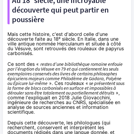
Au 18ᵉ siècle, une incroyable
découverte qui peut partir en
poussière
Mais cette histoire, c'est d'abord celle d'une
découverte faite au 18ᵉ siècle. En Italie, dans une
ville antique nommée Herculanum et située à côté
du Vésuve, sont retrouvés des rouleaux de papyrus
carbonisés.
Ce sont des «
restes d’une bibliothèque romaine enfouie
par l’éruption du Vésuve en 79 et qui contiennent les seuls
exemplaires conservés des livres de certains philosophes
épicuriens majeurs comme Philodème de Gadara, Polyène
ou Épicure lui-même
». Ces rouleaux «
se présentent sous
la forme de blocs carbonisés en surface et impossibles à
dérouler sans être totalement ou partiellement détruits
»,
comme l'
expliquait en 2018
Julie Giovacchini,
ingénieure de recherches au CNRS, spécialisée en
analyse de sources anciennes et information
scientifique.
Depuis cette découverte, les philologues (qui
recherchent, conservent et interprètent les
documents rédigés dans une langue donnée, et