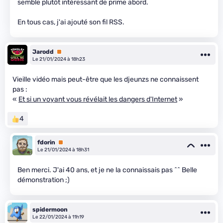
semble plutôt intéressant de prime abord.
En tous cas, j'ai ajouté son fil RSS.
Jarodd
Premium
Le 21/01/2024 à 18h23
Vieille vidéo mais peut-être que les djeunzs ne connaissent
pas :
«
Et si un voyant vous révélait les dangers d'Internet
»
4
fdorin
Premium
Le 21/01/2024 à 18h31
Ben merci. J'ai 40 ans, et je ne la connaissais pas ^^ Belle
démonstration ;)
spidermoon
Le 22/01/2024 à 11h19