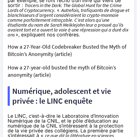
par exemple
, se font l’écho d’un livre qui vient de
sortir :
Tracers in the Dark: The Global Hunt for the Crime
Lords of Cryptocurrency
. «
Autrefois, trafiquants de drogue et
blanchisseurs d’argent considéraient la crypto-monnaie
comme parfaitement intraçable. C’est alors qu’une
étudiante du nom de Sarah Meiklejohn leur a prouvé qu’ils
avaient tort et a ouvert la voie à une répression qui a duré dix
ans
», expliquent nos confrères.
How a 27-Year-Old Codebreaker Busted the Myth of
Bitcoin’s Anonymity
(article)
How a 27-year-old busted the myth of Bitcoin’s
anonymity
(article)
Numérique, adolescent et vie
privée : le LINC enquête
Le LINC, c’est-à-dire le Laboratoire d’Innovation
Numérique de la CNIL, et le pôle d’éducation au
numérique de la CNIL s’intéressent à la protection
de la vie privée des collégiens. La première partie
s’intéressait à «
ce que dit la littérature en sciences