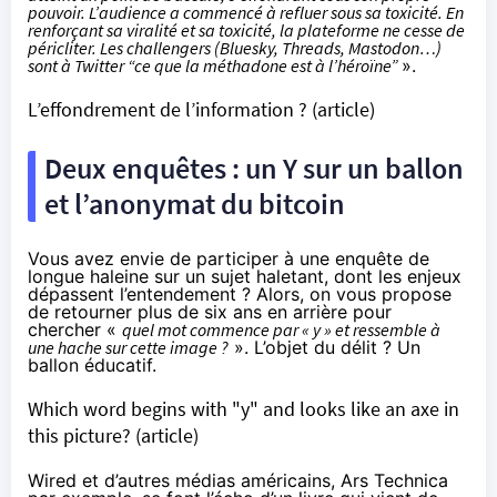
pouvoir. L’audience a commencé à refluer sous sa toxicité. En
renforçant sa viralité et sa toxicité, la plateforme ne cesse de
péricliter. Les challengers (Bluesky, Threads, Mastodon…)
sont à Twitter “ce que la méthadone est à l’héroïne”
».
L’effondrement de l’information ?
(article)
Deux enquêtes : un Y sur un ballon
et l’anonymat du bitcoin
Vous avez envie de participer à une enquête de
longue haleine sur un sujet haletant, dont les enjeux
dépassent l’entendement ? Alors, on vous propose
de retourner plus de six ans en arrière pour
chercher «
quel mot commence par « y » et ressemble à
une hache sur cette image ?
». L’objet du délit ? Un
ballon éducatif.
Which word begins with "y" and looks like an axe in
this picture?
(article)
Wired et d’autres médias américains,
Ars Technica