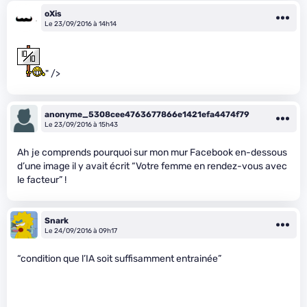
oXis
Le 23/09/2016 à 14h14
" />
anonyme_5308cee4763677866e1421efa4474f79
Le 23/09/2016 à 15h43
Ah je comprends pourquoi sur mon mur Facebook en-dessous
d’une image il y avait écrit “Votre femme en rendez-vous avec
le facteur” !
Snark
Le 24/09/2016 à 09h17
“condition que l’IA soit suffisamment entrainée”