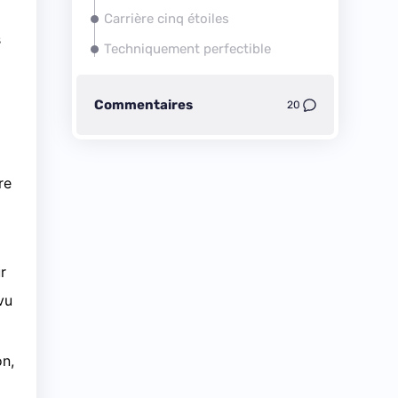
Carrière cinq étoiles
s
Techniquement perfectible
Commentaires
20
re
r
vu
on,