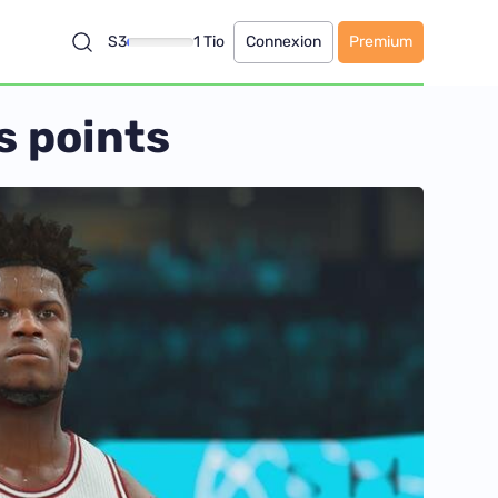
S3
1 Tio
Connexion
Premium
s points