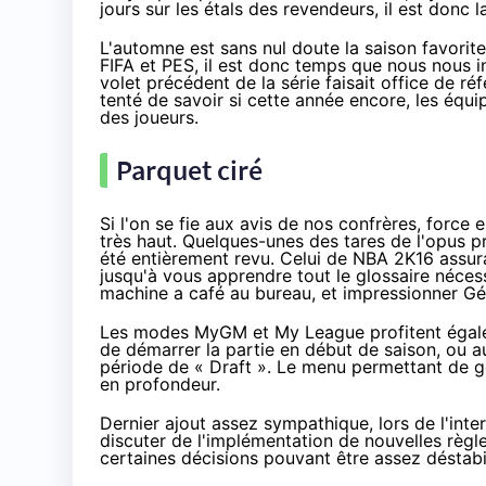
jours sur les étals des revendeurs, il est donc 
L'automne est sans nul doute la saison favorite
FIFA et PES, il est donc temps que nous nous 
volet précédent de la série faisait office de r
tenté de savoir si cette année encore, les équi
des joueurs.
Parquet ciré
Si l'on se fie aux avis de nos confrères, force
très haut. Quelques-unes des tares de l'opus pr
été entièrement revu. Celui de NBA 2K16 assur
jusqu'à vous apprendre tout le glossaire néces
machine a café au bureau, et impressionner G
Les modes MyGM et My League profitent égalem
de démarrer la partie en début de saison, ou au
période de « Draft ». Le menu permettant de g
en profondeur.
Dernier ajout assez sympathique, lors de l'inter
discuter de l'implémentation de nouvelles règl
certaines décisions pouvant être assez déstabi