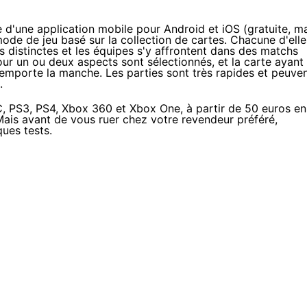
'une application mobile pour Android et iOS (gratuite, m
de de jeu basé sur la collection de cartes. Chacune d'elle
s distinctes et les équipes s'y affrontent dans des matchs
tour un ou deux aspects sont sélectionnés, et la carte ayant 
mporte la manche. Les parties sont très rapides et peuve
.
C, PS3,
PS4
, Xbox 360 et
Xbox One
, à partir de 50 euros en
Mais avant de vous ruer chez votre revendeur préféré,
ques tests.