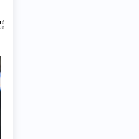
té
ue