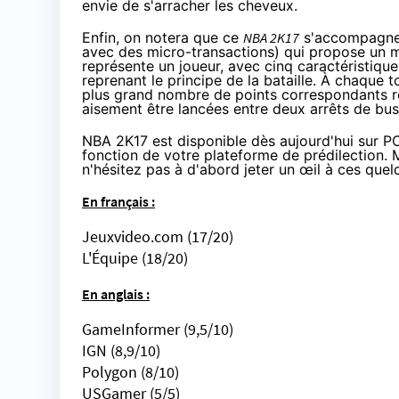
envie de s'arracher les cheveux.
Enfin, on notera que ce
NBA 2K17
s'accompagne d
avec des micro-transactions) qui propose un mo
représente un joueur, avec cinq caractéristique
reprenant le principe de la bataille. À chaque 
plus grand nombre de points correspondants re
aisement être lancées entre deux arrêts de bus
NBA 2K17 est disponible dès aujourd'hui sur P
fonction de votre plateforme de prédilection. 
n'hésitez pas à d'abord jeter un œil à ces quel
En français :
Jeuxvideo.com
(17/20)
L'Équipe
(18/20)
En anglais :
GameInformer
(9,5/10)
IGN
(8,9/10)
Polygon
(8/10)
USGamer
(5/5)