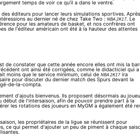
largement temps de voir ce qu’il a dans le ventre.
 des éditeurs pour lancer leurs simulations sportives. Aprè
intéressions au dernier né de chez Take Two :
NBA 2K17
. Le
éférence pour les amateurs de basket, et nos confrères ont
pes de l'éditeur américain ont été à la hauteur des attentes
 est de constater que cette année encore elles ont mis la bar
écédent ont ainsi été corrigées, comme le didacticiel qui a
ait moins que le service minimum, celui de
NBA 2K17
ira
saire pour discuter du dernier match des Spurs devant la
égé-de-la-compta.
ent d'ajouts bienvenus. Ils proposent désormais au joueu
 début de l'intersaison, afin de pouvoir prendre part à la
érer les rotations des joueurs en MyGM a également été re
saison, les propriétaires de la ligue se réunissent pour
es, ce qui permet d'ajouter un peu de piment à chaque sais
lisantes.