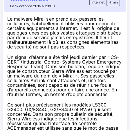
Internet
4 min
Le 17 octobre 2016 à 12h00
Le malware Mirai s’en prend aux passerelles
cellulaires, habituellement utilisées pour connecter
certains équipements à Internet. Il est à l’origine de
quelques-unes des plus vastes attaques distribuées
par déni de service jamais enregistrées. Il fleurit
malheureusement là où les consignes élémentaires
de sécurité ne sont pas respectées.
Un signal d’alarme a été
tiré jeudi dernier
par l’ICS-
CERT (Industrial Control Systems Cyber Emergency
Response Team). Dans son bulletin, l’équipe indique
que le constructeur Sierra Wireless est touché par
un malware du nom de « Mirai ». Ses passerelles
cellulaires AirLink sont attaquées et, une fois
contaminées, sont capables de réunir une foule
d’appareils connectés pour en faire une armée. En
d’autres termes, un botnet d’
objets connectés
.
Ce sont plus précisément les modèles LS300,
GX400, GX/ES440, GX/ES450 et RV50 qui sont
concernés. Dans son
propre bulletin de sécurité
,
Sierra Wireless indique que les infections
réussissent quand l’interface de contrôle
ACEmanager est utilisée sans que le mot de passe