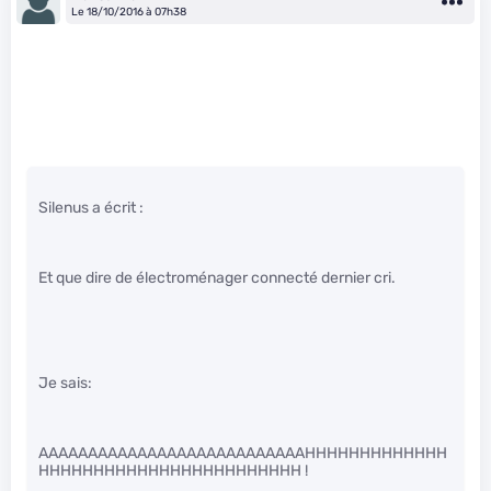
Le 18/10/2016 à 07h38
Silenus a écrit :
Et que dire de électroménager connecté dernier cri.
Je sais:
AAAAAAAAAAAAAAAAAAAAAAAAAAAHHHHHHHHHHHHH
HHHHHHHHHHHHHHHHHHHHHHHH !