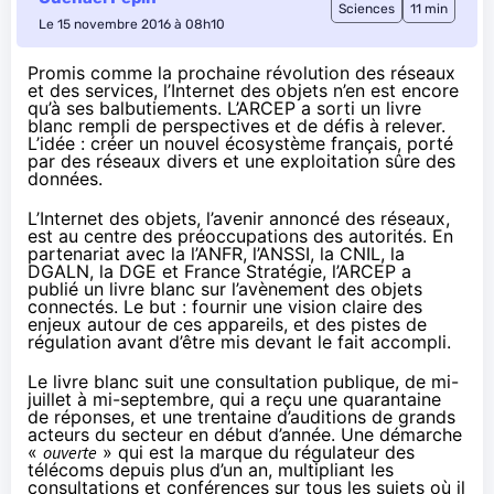
Sciences
11 min
Le 15 novembre 2016 à 08h10
Promis comme la prochaine révolution des réseaux
et des services, l’Internet des objets n’en est encore
qu’à ses balbutiements. L’ARCEP a sorti un livre
blanc rempli de perspectives et de défis à relever.
L’idée : créer un nouvel écosystème français, porté
par des réseaux divers et une exploitation sûre des
données.
L’Internet des objets, l’avenir annoncé des réseaux,
est au centre des préoccupations des autorités. En
partenariat avec la l’ANFR,
l’ANSSI
, la CNIL, la
DGALN, la DGE et France Stratégie,
l’ARCEP a
publié un livre blanc
sur l’avènement des
objets
connectés
. Le but : fournir une vision claire des
enjeux autour de ces appareils, et des pistes de
régulation avant d’être mis devant le fait accompli.
Le livre blanc suit une consultation publique
, de mi-
juillet à mi-septembre, qui a reçu une quarantaine
de réponses, et une trentaine d’auditions de grands
acteurs du secteur en début d’année. Une démarche
«
ouverte
» qui est la marque du régulateur des
télécoms depuis plus d’un an, multipliant les
consultations et conférences sur tous les sujets où il