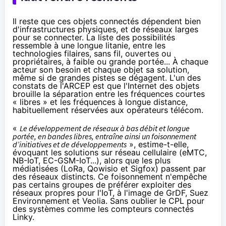
Il reste que ces
objets connectés
dépendent bien
d'infrastructures physiques, et de réseaux larges
pour se connecter. La liste des possibilités
ressemble à une longue litanie, entre les
technologies filaires, sans fil, ouvertes ou
propriétaires, à faible ou grande portée... À chaque
acteur son besoin et chaque objet sa solution,
même si de grandes pistes se dégagent. L'un des
constats de l'ARCEP est que l'Internet des objets
brouille la séparation entre les fréquences courtes
« libres » et les fréquences à longue distance,
habituellement réservées aux opérateurs télécom.
«
Le développement de réseaux à bas débit et longue
portée, en bandes libres, entraîne ainsi un foisonnement
d’initiatives et de développements
», estime-t-elle,
évoquant les solutions sur réseau cellulaire (eMTC,
NB-IoT, EC-GSM-IoT...), alors que les plus
médiatisées (LoRa, Qowisio et Sigfox) passent par
des réseaux distincts. Ce foisonnement n'empêche
pas certains groupes de préférer exploiter des
réseaux propres pour l'IoT, à l'image de GrDF, Suez
Environnement et Veolia. Sans oublier le CPL pour
des systèmes comme les compteurs connectés
Linky.