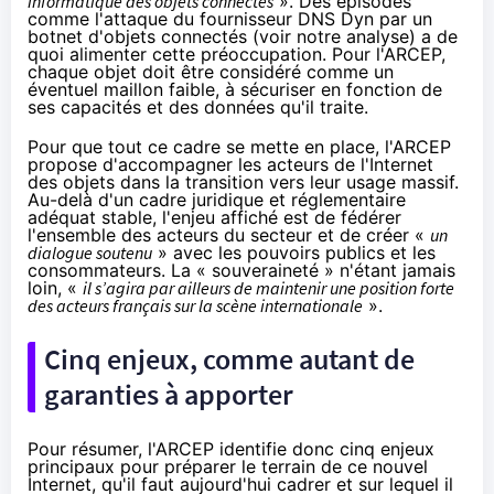
informatique des
objets connectés
». Des épisodes
comme l'attaque du fournisseur DNS Dyn par un
botnet d'
objets connectés
(voir
notre analyse
) a de
quoi alimenter cette préoccupation. Pour l'ARCEP,
chaque objet doit être considéré comme un
éventuel maillon faible, à sécuriser en fonction de
ses capacités et des données qu'il traite.
Pour que tout ce cadre se mette en place, l'ARCEP
propose d'accompagner les acteurs de l'Internet
des objets dans la transition vers leur usage massif.
Au-delà d'un cadre juridique et réglementaire
adéquat stable, l'enjeu affiché est de fédérer
l'ensemble des acteurs du secteur et de créer «
un
dialogue soutenu
» avec les pouvoirs publics et les
consommateurs. La « souveraineté » n'étant jamais
loin, «
il s’agira par ailleurs de maintenir une position forte
des acteurs français sur la scène internationale
».
Cinq enjeux, comme autant de
garanties à apporter
Pour résumer, l'ARCEP identifie donc cinq enjeux
principaux pour préparer le terrain de ce nouvel
Internet, qu'il faut aujourd'hui cadrer et sur lequel il