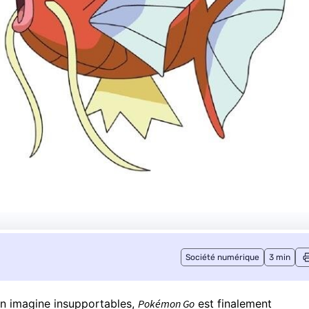
Société numérique
3 min
’on imagine insupportables,
Pokémon Go
est finalement