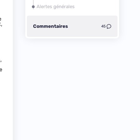
Alertes générales
e
,
Commentaires
45
,
e