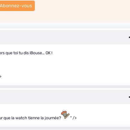
Abonnez-vous
lors que toi tu dis iBouse… OK !
>
r que la watch tienne la journée?
" />