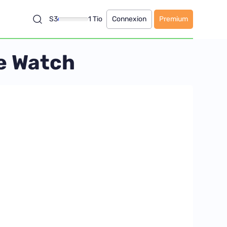
S3
1 Tio
Connexion
Premium
le Watch