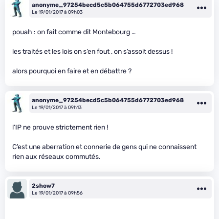
anonyme_97254becd5c5b064755d6772703ed968
Le 19/01/2017 à 09h03
pouah : on fait comme dit Montebourg …
les traités et les lois on s’en fout , on s’assoit dessus !
alors pourquoi en faire et en débattre ?
anonyme_97254becd5c5b064755d6772703ed968
Le 19/01/2017 à 09h13
l’IP ne prouve strictement rien !
C’est une aberration et connerie de gens qui ne connaissent
rien aux réseaux commutés.
2show7
Le 19/01/2017 à 09h56