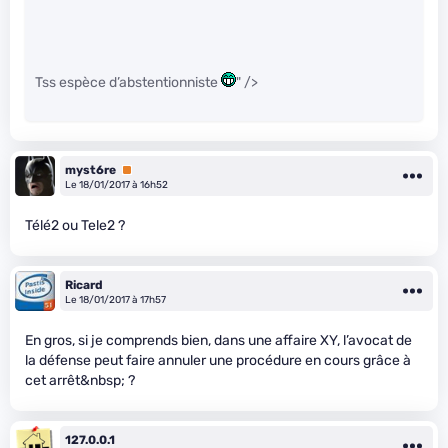
Tss espèce d’abstentionniste
" />
myst6re
Premium
Le 18/01/2017 à 16h52
Télé2 ou Tele2 ?
Ricard
Le 18/01/2017 à 17h57
En gros, si je comprends bien, dans une affaire XY, l’avocat de
la défense peut faire annuler une procédure en cours grâce à
cet arrêt&nbsp; ?
127.0.0.1