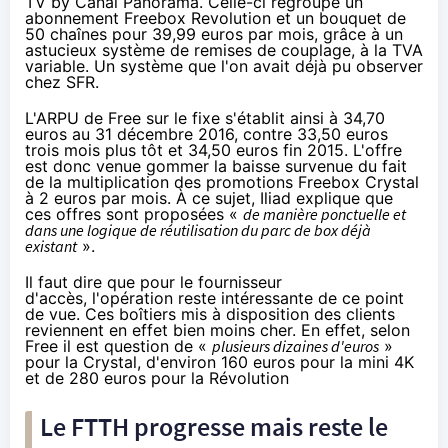
TV by Canal Panorama
. Celle-ci regroupe un
abonnement
Freebox
Revolution et un bouquet de
50 chaînes pour 39,99 euros par mois, grâce à un
astucieux système de remises de couplage,
à la TVA
variable
. Un système que l'on avait déjà pu observer
chez SFR
.
L'ARPU de
Free
sur le fixe s'établit ainsi à 34,70
euros au 31 décembre 2016, contre 33,50 euros
trois mois plus tôt et 34,50 euros fin 2015. L'offre
est donc venue gommer la baisse survenue du fait
de la multiplication des promotions
Freebox
Crystal
à 2 euros par mois. À ce sujet, Iliad explique que
ces offres sont proposées «
de manière ponctuelle et
dans une logique de réutilisation du parc de box déjà
existant
».
Il faut dire que pour le fournisseur
d'accès, l'opération reste intéressante de ce point
de vue. Ces boîtiers mis à disposition des clients
reviennent en effet bien moins cher. En effet, selon
Free
il est question de «
plusieurs dizaines d'euros
»
pour la Crystal, d'environ 160 euros pour la mini 4K
et de 280 euros pour la Révolution
Le FTTH progresse mais reste le