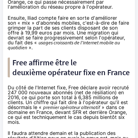
Orange
, ce qui passe nécessairement par
l'amélioration du réseau propre à l'opérateur.
Ensuite, Iliad compte faire en sorte d'améliorer
son « mix » d'abonnés mobiles, c'est-à-dire de faire
grimper la part de ses clients disposant de son
offre à 19,99 euros par mois. Une migration qui
devrait se faire progressivement selon l'opérateur,
du fait des «
usages croissants de l'Internet mobile au
quotidien
».
Free
affirme être le
deuxième opérateur fixe en France
Du côté de l'Internet fixe,
Free
déclare avoir recruté
247 000 nouveaux abonnés (net de résiliation) en
2016, ce qui porte son total à 6,385 millions de
clients. Un chiffre qui fait dire à l'opérateur qu'il est
désormais le «
premier opérateur alternatif
» dans ce
domaine en France, devant
SFR
et derrière
Orange
,
ce qui est techniquement le cas
depuis bientôt six
mois
.
Il faudra attendre demain et la publication des
résultats d'Altice pour en avoir le cœur net, mais au