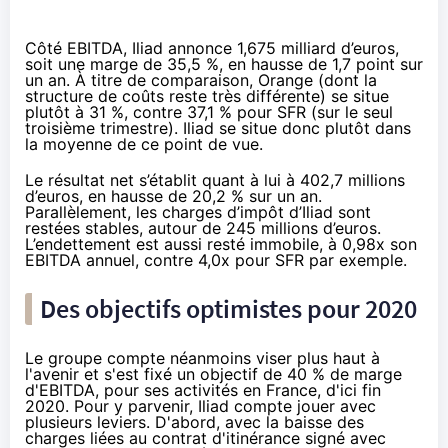
Côté
EBITDA
, Iliad annonce 1,675 milliard d’euros,
soit une marge de 35,5 %, en hausse de 1,7 point sur
un an. À titre de comparaison,
Orange
(dont la
structure de coûts reste très différente) se situe
plutôt à 31 %, contre 37,1 % pour
SFR
(sur le seul
troisième trimestre). Iliad se situe donc plutôt dans
la moyenne de ce point de vue.
Le résultat net s’établit quant à lui à 402,7 millions
d’euros, en hausse de 20,2 % sur un an.
Parallèlement, les charges d’impôt d’Iliad sont
restées stables, autour de 245 millions d’euros.
L’endettement est aussi resté immobile, à 0,98x son
EBITDA
annuel, contre 4,0x pour
SFR
par exemple.
Des objectifs optimistes pour 2020
Le groupe compte néanmoins viser plus haut à
l'avenir et s'est fixé un objectif de 40 % de marge
d'
EBITDA
, pour ses activités en France, d'ici fin
2020. Pour y parvenir, Iliad compte jouer avec
plusieurs leviers. D'abord, avec la baisse des
charges liées au contrat d'itinérance signé avec