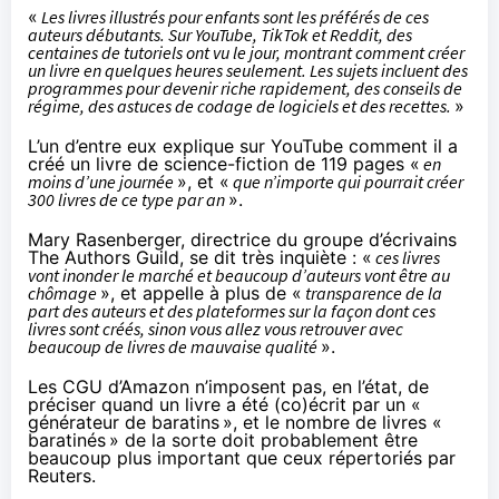
«
Les livres illustrés pour enfants sont les préférés de ces
auteurs débutants. Sur YouTube, TikTok et Reddit, des
centaines de tutoriels ont vu le jour, montrant comment créer
un livre en quelques heures seulement. Les sujets incluent des
programmes pour devenir riche rapidement, des conseils de
régime, des astuces de codage de logiciels et des recettes.
»
L’un d’entre eux explique sur YouTube comment il a
créé un livre de science-fiction de 119 pages «
en
moins d’une journée
», et «
que n’importe qui pourrait créer
300 livres de ce type par an
».
Mary Rasenberger, directrice du groupe d’écrivains
The Authors Guild, se dit très inquiète : «
ces livres
vont inonder le marché et beaucoup d’auteurs vont être au
chômage
», et appelle à plus de «
transparence de la
part des auteurs et des plateformes sur la façon dont ces
livres sont créés, sinon vous allez vous retrouver avec
beaucoup de livres de mauvaise qualité
».
Les CGU d’Amazon n’imposent pas, en l’état, de
préciser quand un livre a été (co)écrit par un «
générateur de baratins
», et le nombre de livres «
baratinés
» de la sorte doit probablement être
beaucoup plus important que ceux répertoriés par
Reuters.