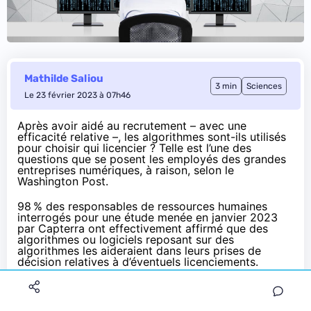
Mathilde Saliou
3 min
Sciences
Le 23 février 2023 à 07h46
Après avoir aidé au recrutement – avec une
efficacité
relative
–, les algorithmes sont-ils utilisés
pour choisir qui licencier ? Telle est l’une des
questions que se posent les employés des grandes
entreprises numériques, à raison,
selon le
Washington Post
.
98 % des responsables de ressources humaines
interrogés pour une
étude
menée en janvier 2023
par Capterra ont effectivement affirmé que des
algorithmes ou logiciels reposant sur des
algorithmes les aideraient dans leurs prises de
décision relatives à d’éventuels licenciements.
Après Meta et Twitter, Amazon devrait licencier
10 000 employés