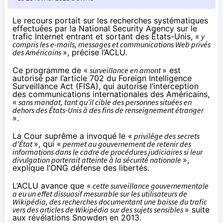
Le recours portait sur les recherches systématiques
effectuées par la National Security Agency sur le
trafic Internet entrant et sortant des États-Unis, «
y
compris les e-mails, messages et communications Web privés
des Américains
»,
précise
l’ACLU.
Ce programme de «
surveillance en amont
» est
autorisé par l’article 702 du Foreign Intelligence
Surveillance Act (FISA), qui autorise l’interception
des communications internationales des Américains,
«
sans mandat, tant qu’il cible des personnes situées en
dehors des États-Unis à des fins de renseignement étranger
».
La Cour suprême a invoqué le «
privilège des secrets
d’État
», qui «
permet au gouvernement de retenir des
informations dans le cadre de procédures judiciaires si leur
divulgation porterait atteinte à la sécurité nationale
»,
explique l’ONG défense des libertés.
L’ACLU avance que «
cette surveillance gouvernementale
a eu un effet dissuasif mesurable sur les utilisateurs de
Wikipédia, des recherches documentant une baisse du trafic
vers des articles de Wikipédia sur des sujets sensibles
» suite
aux révélations Snowden en 2013.