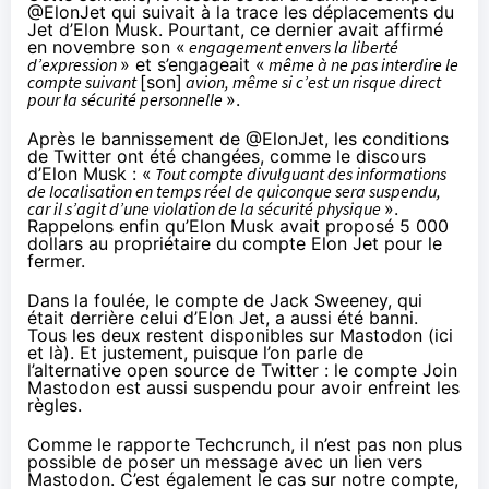
@ElonJet qui suivait à la trace les déplacements du
Jet d’Elon Musk. Pourtant, ce dernier avait
affirmé
en novembre
son «
engagement envers la liberté
d’expression
» et s’engageait «
même à ne pas interdire le
compte suivant
[son]
avion, même si c’est un risque direct
pour la sécurité personnelle
».
Après le bannissement de @ElonJet, les conditions
de Twitter ont été changées,
comme le discours
d’Elon Musk
: «
Tout compte divulguant des informations
de localisation en temps réel de quiconque sera suspendu,
car il s’agit d’une violation de la sécurité physique
».
Rappelons enfin qu’Elon Musk avait proposé 5 000
dollars au propriétaire du compte Elon Jet pour le
fermer.
Dans la foulée, le compte de Jack Sweeney, qui
était derrière celui d’Elon Jet, a
aussi été banni
.
Tous les deux restent disponibles sur Mastodon (
ici
et
là
). Et justement, puisque l’on parle de
l’alternative open source de Twitter : le compte
Join
Mastodon
est aussi suspendu pour avoir enfreint les
règles.
Comme
le rapporte Techcrunch
, il n’est pas non plus
possible de poser un message avec un lien vers
Mastodon. C’est également le cas sur notre compte,