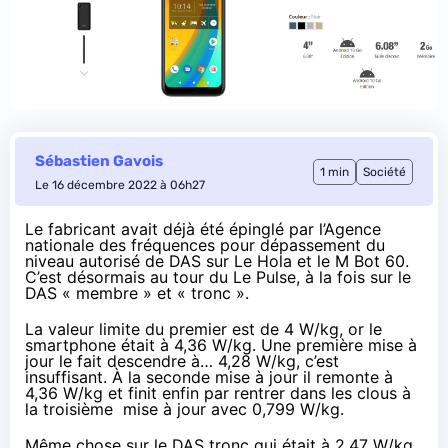
Sébastien Gavois
1 min
Société
Le 16 décembre 2022 à 06h27
Le fabricant avait déjà été épinglé par l’Agence
nationale des fréquences pour dépassement du
niveau autorisé de DAS
sur Le Hola
et le
M Bot 60
.
C’est désormais
au tour du Le Pulse
, à la fois sur le
DAS « membre » et « tronc ».
La valeur limite du premier est de 4 W/kg, or le
smartphone était à 4,36 W/kg. Une première mise à
jour le fait descendre à… 4,28 W/kg, c’est
insuffisant. À la seconde mise à jour il remonte à
4,36 W/kg et finit enfin par rentrer dans les clous à
la troisième mise à jour avec 0,799 W/kg.
Même chose sur le DAS tronc qui était à 2,47 W/kg,