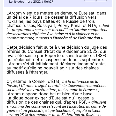
Le 16 décembre 2022 à 06h27
L’Arcom vient de
mettre en demeure
Eutelsat, dans
un délai de 7 jours, de cesser la diffusion vers
l’Ukraine, les pays baltes et la Russie de trois
chaînes russes, Rossiya 1, Perviy Kanal et NTV, «
dont
les programmes consacrés au conflit en Ukraine comportent
des incitations répétées à la haine et à la violence et de
nombreux manquements à l’honnêteté de l’information
».
Cette décision fait suite à une décision du juge des
référés du Conseil d’Etat du 9 décembre 2022, qui
avait été saisie par Reporters sans frontières (RSF),
qui
réclamait
cette suspension depuis septembre.
L’Arcom s’était initialement déclarée incompétente,
au motif qu’elle ne pouvait agir sur des chaînes
diffusées à l’étranger.
Or, estime le Conseil d’État, «
à la différence de la
Russie, l’Ukraine a signé et ratifié la Convention européenne
sur la télévision transfrontière, tout comme la France
»,
l’Arcom dispose donc bel et bien d’une base
juridique pour exiger d’Eutelsat qu’il cesse la
diffusion de ces chaînes qui, d’après RSF, «
diffusent
en continu des contenus relevant de l’incitation au crime de
guerre et au génocide, et qui touchaient jusqu’à présent
environ 25 % des ménages de la Fédération de Russie
».