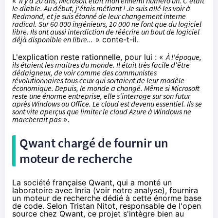
«
Il y a 20 ans, Microsoft était mon ennemi numéro un. C'était
le diable. Au début, j'étais méfiant ! Je suis allé les voir à
Redmond, et je suis étonné de leur changement interne
radical. Sur 60 000 ingénieurs, 10 000 ne font que du logiciel
libre. Ils ont aussi interdiction de réécrire un bout de logiciel
déjà disponible en libre...
» conte-t-il.
L'explication reste rationnelle, pour lui : «
À l'époque,
ils étaient les maitres du monde. Il était très facile d'être
dédaigneux, de voir comme des communistes
révolutionnaires tous ceux qui sortaient de leur modèle
économique. Depuis, le monde a changé. Même si Microsoft
reste une énorme entreprise, elle s'interroge sur son futur
après Windows ou Office. Le cloud est devenu essentiel. Ils se
sont vite aperçus que limiter le cloud Azure à Windows ne
marcherait pas
».
Qwant chargé de fournir un
moteur de recherche
La société française Qwant, qui a monté un
laboratoire avec Inria (voir
notre analyse
), fournira
un moteur de recherche dédié à cette énorme base
de code. Selon Tristan Nitot, responsable de l'open
source chez Qwant, ce projet s'intègre bien au