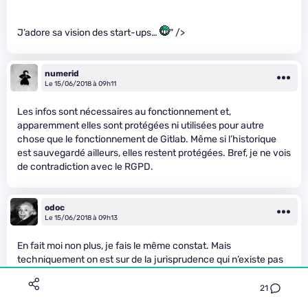
J’adore sa vision des start-ups…
" />
numerid
Le 15/06/2018 à 09h11
Les infos sont nécessaires au fonctionnement et,
apparemment elles sont protégées ni utilisées pour autre
chose que le fonctionnement de Gitlab. Même si l’historique
est sauvegardé ailleurs, elles restent protégées. Bref, je ne vois
de contradiction avec le RGPD.
odoc
Le 15/06/2018 à 09h13
En fait moi non plus, je fais le même constat. Mais
techniquement on est sur de la jurisprudence qui n’existe pas
encore. Donc on peut très bien avoir une décision qui va dans
l’autre sens un jour … (euh par contre l’historique d’un dépot
21
c’est public à partir du moment où tu as accès au dépot non ? )