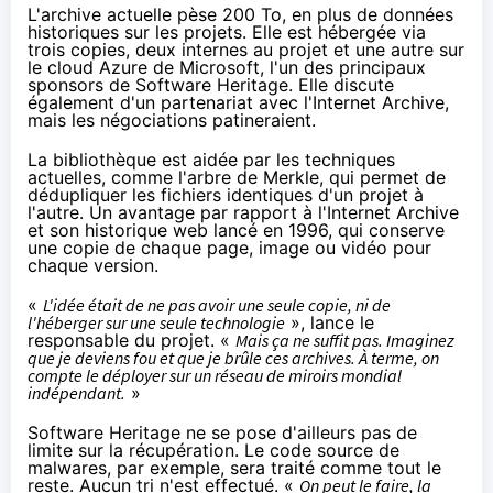
L'archive actuelle pèse 200 To, en plus de données
historiques sur les projets. Elle est hébergée via
trois copies, deux internes au projet et une autre sur
le cloud Azure de Microsoft, l'un des principaux
sponsors de Software Heritage. Elle discute
également d'un partenariat avec l'Internet Archive,
mais les négociations patineraient.
La bibliothèque est aidée par les techniques
actuelles, comme
l'arbre de Merkle
, qui permet de
dédupliquer les fichiers identiques d'un projet à
l'autre. Un avantage par rapport à l'Internet Archive
et son historique web lancé en 1996, qui conserve
une copie de chaque page, image ou vidéo pour
chaque version.
«
L'idée était de ne pas avoir une seule copie, ni de
l'héberger sur une seule technologie
», lance le
responsable du projet. «
Mais ça ne suffit pas. Imaginez
que je deviens fou et que je brûle ces archives. À terme, on
compte le déployer sur un réseau de miroirs mondial
indépendant.
»
Software Heritage ne se pose d'ailleurs pas de
limite sur la récupération. Le code source de
malwares, par exemple, sera traité comme tout le
reste. Aucun tri n'est effectué. «
On peut le faire, la