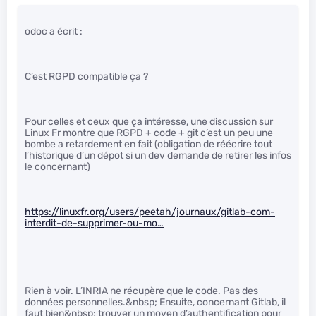
odoc a écrit :
C’est RGPD compatible ça ?
Pour celles et ceux que ça intéresse, une discussion sur
Linux Fr montre que RGPD + code + git c’est un peu une
bombe a retardement en fait (obligation de réécrire tout
l’historique d’un dépot si un dev demande de retirer les infos
le concernant)
https://linuxfr.org/users/peetah/journaux/gitlab-com-
interdit-de-supprimer-ou-mo…
Rien à voir. L’INRIA ne récupère que le code. Pas des
données personnelles.&nbsp; Ensuite, concernant Gitlab, il
faut bien&nbsp; trouver un moyen d’authentification pour