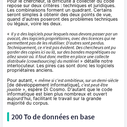
Pour le chercheur, la difficulté à collecter du code
repose sur deux critères : techniques et juridiques.
Les combinaisons forment un quadrant. Certains
seront simples à obtenir des deux points de vue,
quand d'autres poseront des problèmes techniques
ou légaux, voire les deux.
«
Il y a des logiciels pour lesquels nous devons passer par un
avocat, des logiciels propriétaires, avec des licences qui ne
permettent pas de les réutiliser. D'autres sont perdus.
Techniquement, ce n'est pas évident. Des chercheurs ont pu
garder des copies ici ou là, sur des bandes magnétiques ou
allez savoir où. Il faut donc mettre en place une collecte
distribuée (crowdsourcing) du matériel
» détaille notre
interlocuteur. Les pires cas sont donc les logiciels
propriétaires anciens.
Pour autant, «
même si c'est ambitieux, sur un demi-siècle
[de développement informatique]
, c'est peut-être
jouable
», espère Di Cosmo. D'autant que le code
informatique est bien plus nombreux et ouvert
aujourd'hui, facilitant le travail sur la grande
majorité du corpus.
200 To de données en base