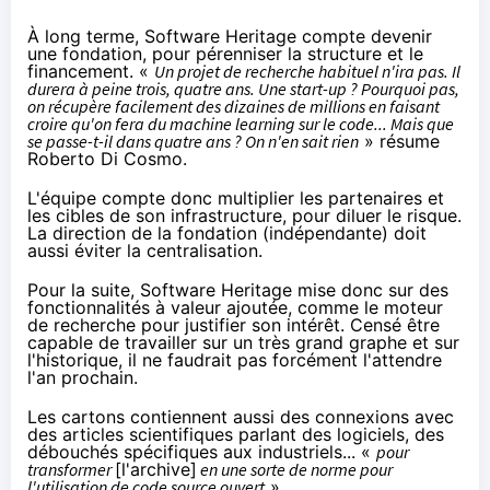
À long terme, Software Heritage compte devenir
une fondation, pour pérenniser la structure et le
financement. «
Un projet de recherche habituel n'ira pas. Il
durera à peine trois, quatre ans. Une start-up ? Pourquoi pas,
on récupère facilement des dizaines de millions en faisant
croire qu'on fera du machine learning sur le code... Mais que
se passe-t-il dans quatre ans ? On n'en sait rien
» résume
Roberto Di Cosmo.
L'équipe compte donc multiplier les partenaires et
les cibles de son infrastructure, pour diluer le risque.
La direction de la fondation (indépendante) doit
aussi éviter la centralisation.
Pour la suite, Software Heritage mise donc sur des
fonctionnalités à valeur ajoutée, comme le moteur
de recherche pour justifier son intérêt. Censé être
capable de travailler sur un très grand graphe et sur
l'historique, il ne faudrait pas forcément l'attendre
l'an prochain.
Les cartons contiennent aussi des connexions avec
des articles scientifiques parlant des logiciels, des
débouchés spécifiques aux industriels... «
pour
transformer
[l'archive]
en une sorte de norme pour
l'utilisation de code source ouvert
».