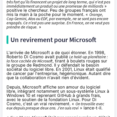
très fort qu'ils financent un projet de long terme, qui n'est pas
immédiatement un produit ou une promesse de milliards
»
positive le chercheur. Peu de groupes français ont
mis la main à la poche pour le moment. «
Orange
,
Cap Gemini, Atos ou EDF, par exemple, ne se sont pas encore
engagés. Ce n'est pas une surprise. En France, on ne veut pas
prendre de risque.
»
Un revirement pour Microsoft
L'arrivée de Microsoft a de quoi étonner. En 1998,
Roberto Di Cosmo avait publié
Le hold-up planétaire :
la face cachée de Microsoft
, tirant à boulets rouges sur
le groupe de Redmond. Il y défendait le besoin
sociétal du logiciel libre. En 2001, Linux était
qualifié
de cancer
par l'entreprise, hégémonique. Autant dire
que la collaboration n'avait rien d'évident.
Depuis, Microsoft affiche son amour du logiciel
libre, intégrant notamment un sous-système Linux à
Windows 10
et reprenant GitHub à grands frais,
avec
le soutien de la fondation Linux
. Pour Di
Cosmo, c'est un vrai revirement. «
On travaille avec
eux depuis presque deux ans. J'en suis ravi
» lance-t-il.