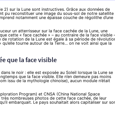
 2) sur la Lune sont instructives. Grâce aux données de
ont pu reconstituer une image du sous-sol de notre satellite
comprend notamment une épaisse couche de régolithe d’une
ouceur un atterrisseur sur la face cachée de la Lune, une
ue cette « face cachée » – au contraire de la face visible 
de rotation de la Lune est égale à sa période de révolutio
 qu’elle tourne autour de la Terre… on ne voit ainsi que la
e que la face visible
ans le noir : elle est exposée au Soleil lorsque la Lune se
 longtemps que la face visible. Elle n’en demeure pas moins
om issu de la mythologie chinoise), aucun module n’était
xploration Program) et CNSA (China National Space
 très nombreuses photos
de cette face cachée, de leur
qu’il embarquait. Le pays souhaitait alors capitaliser sur so