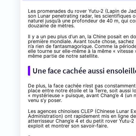
Les promenades du rover Yutu-2 (Lapin de Jade
son Lunar penetrating radar, les scientifiques 
naturel jusqu’à une profondeur de 40 m, qui 
douzaine de mètres.
Il y a un peu plus d‘un an
, la Chine posait en d
première mondiale. Avant toute chose, sachez q
n’a rien de fantasmagorique. Comme la période 
elle tourne sur elle-même à la même « vitesse »
même partie de notre satellite.
Une face cachée aussi ensoleillé
De plus, la face cachée n’est pas constamment d
place entre notre étoile et la Terre, soit aussi
« mystérieuse » puisque, avant Chang’e 4 (un n
venu s’y poser.
Les agences chinoises CLEP (Chinese Lunar E
Administration) ont rapidement mis en ligne
de
atterrisseur Chang’e 4 et du petit rover Yutu-2 
exploit et montrer son savoir-faire.