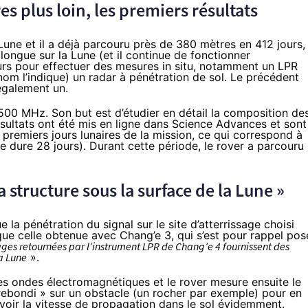
es plus loin, les premiers résultats
 Lune et il a déjà parcouru
près de 380 mètres
en 412 jours,
s longue sur la Lune (et il continue de fonctionner
urs pour effectuer des mesures in situ, notamment un LPR
om l’indique) un radar à pénétration de sol. Le précédent
également un.
500 MHz. Son but est d’étudier en détail la composition de
ésultats ont été
mis en ligne dans Science Advances
et sont
premiers jours lunaires de la mission, ce qui correspond à
e dure 28 jours). Durant cette période, le rover a parcouru
a structure sous la surface de la Lune »
la pénétration du signal sur le site d’atterrissage choisi
que celle obtenue avec Chang’e 3, qui s’est pour rappel pos
ges retournées par l’instrument LPR de Chang’e 4 fournissent des
la Lune
».
des ondes électromagnétiques et le rover mesure ensuite le
 rebondi » sur un obstacle (un rocher par exemple) pour en
voir la vitesse de propagation dans le sol évidemment.