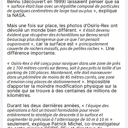
Bennu (découvert en 1999) laissaient penser que sa
«
surface était lisse avec un régolithe composé de particules
de quelques centimètres de large tout au plus
»,
explique
la NASA
.
Mais une fois sur place, les photos d’Osiris-Rex ont
dévoilé un monde bien différent. «
Il était devenu
évident que récupérer des échantillons sur Bennu serait
beaucoup plus dangereux que ce que l'on pensait
auparavant
», car la surface est «
principalement
couverte de rochers massifs, pas de petites roches
». Une
différence importante.
«
Osiris-Rex a été conçu pour naviguer dans une zone de près
de 1 700 mètres carrés sur Bennu, soit à peu près la taille d'un
parking de 100 places. Maintenant, elle doit manœuvrer
dans un périmètre de moins de 85 mètres carrés, une zone
d’environ cinq places de stationnement
». Impossible
d’apporter la moindre modification physique sur la
sonde qui se trouve à des centaines de millions de
kilomètres.
Durant les deux dernières années, «
l’équipe des
opérations a fait un travail formidable pour revoir
entièrement la stratégie de descente à la surface et
augmenter la précision à l’atterrissage de 50 m à 10 m
»
seulement,
explique
Patrick Michel, co-investigateur