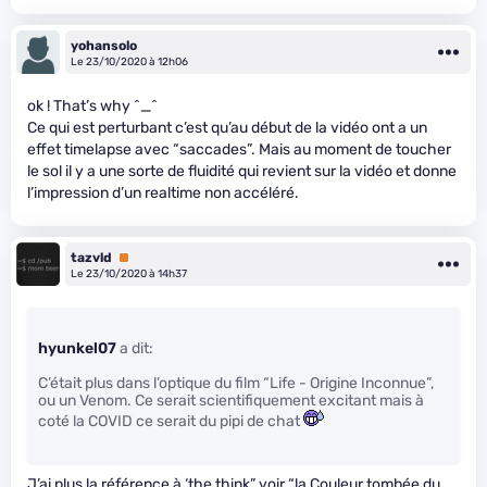
yohansolo
Le 23/10/2020 à 12h06
ok ! That’s why ^_^
Ce qui est perturbant c’est qu’au début de la vidéo ont a un
effet timelapse avec “saccades”. Mais au moment de toucher
le sol il y a une sorte de fluidité qui revient sur la vidéo et donne
l’impression d’un realtime non accéléré.
tazvld
Premium
Le 23/10/2020 à 14h37
hyunkel07
a dit:
C’était plus dans l’optique du film “Life - Origine Inconnue”,
ou un Venom. Ce serait scientifiquement excitant mais à
coté la COVID ce serait du pipi de chat
J’ai plus la référence à ‘the think” voir “la Couleur tombée du