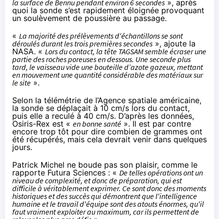
la surface de Bennu pendant environ 6 secondes
», après
quoi la sonde s’est rapidement éloignée provoquant
un soulèvement de poussière au passage.
«
La majorité des prélèvements d'échantillons se sont
déroulés durant les trois premières secondes
», ajoute la
NASA. «
Lors du contact, la tête TAGSAM semble écraser une
partie des roches poreuses en dessous. Une seconde plus
tard, le vaisseau vide une bouteille d’azote gazeux, mettant
en mouvement une quantité considérable des matériaux sur
le site
».
Selon la télémétrie de l’Agence spatiale américaine,
la sonde se déplaçait à 10 cm/s lors du contact,
puis elle a reculé à 40 cm/s. D’après les données,
Osiris-Rex est «
en bonne santé
». Il est par contre
encore trop tôt pour dire combien de grammes ont
été récupérés, mais cela devrait venir dans quelques
jours.
Patrick Michel ne boude pas son plaisir, comme
le
rapporte
Futura Sciences : «
De telles opérations ont un
niveau de complexité, et donc de préparation, qui est
difficile à véritablement exprimer. Ce sont donc des moments
historiques et des succès qui démontrent que l'intelligence
humaine et le travail d'équipe sont des atouts énormes, qu'il
faut vraiment exploiter au maximum, car ils permettent de