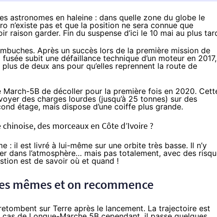
 les astronomes en haleine : dans quelle zone du globe le
éro n’existe pas et que la position ne sera connue que
ir raison garder. Fin du suspense d’ici le 10 mai au plus tar
embuches. Après un succès lors de la première mission de
 fusée subit une défaillance technique d’un moteur en 2017,
re plus de deux ans pour qu’elles reprennent la route de
e March-5B de décoller pour la première fois en 2020. Cett
voyer des charges lourdes (jusqu’à 25 tonnes) sur des
ond étage, mais dispose d’une coiffe plus grande.
 chinoise, des morceaux en Côte d’Ivoire ?
: il est livré à lui-même sur une orbite très basse. Il n’y
rer dans l’atmosphère… mais pas totalement, avec des risq
tion est de savoir où et quand !
 les mêmes et on recommence
etombent sur Terre après le lancement. La trajectoire est
le cas de Longue-Marche 5B cependant, il passe quelques