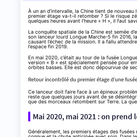
À un an d’intervalle, la Chine tient de nouveau
premier étage va-t-il retomber ? Si le risque z
quelques heures avant l’heure « H », il faut savo
La conquête spatiale de la Chine est semée d’
son lanceur lourd Longue Marche-5 fin 2016, la
causant l’échec de la mission. Il a fallu attend
l’espace fin 2019.
En mai 2020, c’était au tour de la fusée Longu
version « B » est spécialement pensée pour en
orbites basses. Elle est donc dépourvue de sec
Retour incontrôlé du premier étage d’une fusée
Ce lanceur doit faire face à un épineux problème 
reste que quelques jours avant de se désintég
que des morceaux retombent sur Terre. La ques
Mai 2020, mai 2021 : on prend
Généralement, les premiers étages des fusées r
connue et la chute anticipée avec soin. Dans 