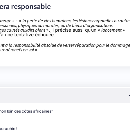
era responsable
mage
» : «
la perte de vies humaines, les lésions corporelles ou autre
 personnes, physiques ou morales, ou de biens d'organisations
ges causés auxdits biens
». Il précise aussi qu’un «
lancement
»
’à une tentative échouée.
nt a la responsabilité absolue de verser réparation pour le dommag
aux aéronefs en vol
».
non loin des côtes africaines”
ographie !