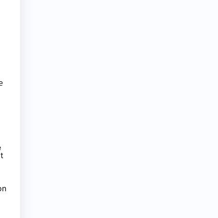
e
e
t
on