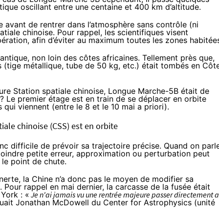
ptique oscillant entre une centaine et 400 km d’altitude.
ne avant de rentrer dans l’atmosphère sans contrôle (ni
patiale chinoise. Pour rappel, les scientifiques visent
ration, afin d’éviter au maximum toutes les zones habitée
antique, non loin des côtes africaines. Tellement près que,
 (tige métallique, tube de 50 kg, etc.) était tombés en Côt
ure Station spatiale chinoise, Longue Marche-5B était de
 Le premier étage est en train de se déplacer en orbite
 qui viennent (entre le 8 et le 10 mai a priori).
iale chinoise (CSS) est en orbite
nc difficile de prévoir sa trajectoire précise. Quand on parl
 moindre petite erreur, approximation ou perturbation peut
le point de chute.
 inerte, la Chine n’a donc pas le moyen de modifier sa
e. Pour rappel en mai dernier, la carcasse de la fusée était
York : «
Je n'ai jamais vu une rentrée majeure passer directement a
quait Jonathan McDowell du Center for Astrophysics (unité