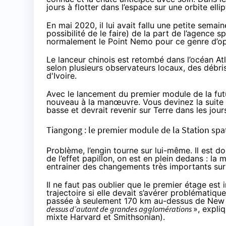
jours à flotter dans l’espace sur une orbite elli
En mai 2020, il lui avait fallu une petite semai
possibilité de le faire) de la part de l’agence s
normalement le Point Nemo pour ce genre d’opé
Le lanceur chinois est retombé dans l’océan Atl
selon plusieurs observateurs locaux, des débris
d'Ivoire.
Avec le lancement du premier module de la fut
nouveau à la manœuvre. Vous devinez la suite ?
basse et devrait revenir sur Terre dans les jours
Tiangong : le premier module de la Station spat
Problème, l’engin tourne sur lui-même. Il est do
de l’effet papillon, on est en plein dedans : la
entrainer des changements très importants sur 
Il ne faut pas oublier que le premier étage est
trajectoire si elle devait s’avérer problématiqu
passée à seulement 170 km au-dessus de New 
dessus d’autant de grandes agglomérations
», expli
mixte Harvard et Smithsonian).