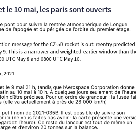
t le 10 mai, les paris sont ouverts
le pont pour suivre la rentrée atmosphérique de Longue
e de l’apogée et du périgée de l’orbite du premier étage.
tion message for the CZ-5B rocket is out: reentry predicted
9. This is a narrower and weighted-earlier window than th
00 UTC May 8 and 0800 UTC May 10.
5, 2021
n et le 9 mai 21 h, tandis que l’Aerospace Corporation donne
atin au 10 mai à 10 h. À quelques jours seulement de l’heur
loin d’être précises. Pour un ordre de grandeur : la fusée fai
rs (elle va actuellement à près de 28 000 km/h)
e petit nom de 2021-035B. Il est possible de suivre son
ar ici
(ne vous faites pas avoir : la carte présente une versi
gardez l’heure). Ce reste du lanceur est tout de même un
arge et d’environ 20 tonnes sur la balance.