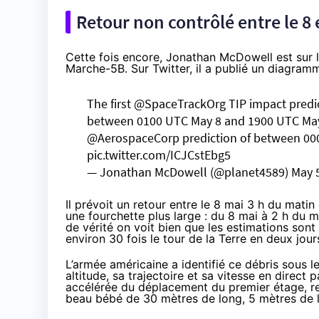
Retour non contrôlé entre le 8 e
Cette fois encore, Jonathan McDowell est sur 
Marche-5B. Sur Twitter, il a publié un diagramm
The first
@SpaceTrackOrg
TIP impact predic
between 0100 UTC May 8 and 1900 UTC May 
@AerospaceCorp
prediction of between 00
pic.twitter.com/ICJCstEbg5
— Jonathan McDowell (@planet4589)
May 
Il prévoit un retour entre le 8 mai 3 h du mati
une fourchette plus large : du 8 mai à 2 h du m
de vérité on voit bien que les estimations sont 
environ 30 fois le tour de la Terre en deux jou
L’armée américaine a identifié ce débris sous l
altitude, sa trajectoire et sa vitesse en direct
p
accélérée du déplacement du premier étage, re
beau bébé de 30 mètres de long, 5 mètres de l