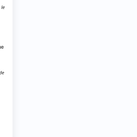
 le
ue
 de