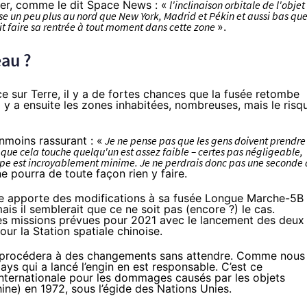
ber, comme le dit
Space News
: «
l'inclinaison orbitale de l'objet
asse un peu plus au nord que New York, Madrid et Pékin et aussi bas que
ait faire sa rentrée à tout moment dans cette zone
».
eau ?
e sur Terre, il y a de fortes chances que la fusée retombe
 Il y a ensuite les zones inhabitées, nombreuses, mais le risq
nmoins rassurant : «
Je ne pense pas que les gens doivent prendre
 que cela touche quelqu'un est assez faible – certes pas négligeable,
rappe est incroyablement minime. Je ne perdrais donc pas une seconde
e pourra de toute façon rien y faire.
ine apporte des modifications à sa fusée Longue Marche-5B
ais il semblerait que ce ne soit pas (encore ?) le cas.
nes missions
prévues pour 2021
avec le lancement des deux
r la Station spatiale chinoise.
ne procédera à des changements sans attendre. Comme nous
ys qui a lancé l’engin en est responsable. C’est ce
 internationale pour les dommages causés par les objets
Chine) en 1972,
sous l’égide des Nations Unies
.