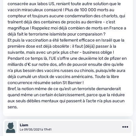
consacrée aux labos US, reniant toute autre solution que le
vaccin miraculeux consacré ! Plus de 100 000 morts au
compteur et toujours aucune condamnation des charlots, qui
traînent déjà des centaines de procès au derrière - c’est
magnifique ! Rappelez moi déjà combien de morts en France a
déjà fait le terrorisme islamiste pour comparaison ?
Et puis la vaccination a été tellement efficace en Israël que la
première dose est déjà obsolète : il faut (déjà) passer à la
suivante, mais avec un prix plus cher - business oblige !
Pendant ce temps là, l’UE s’offre une deuxième lot de pfizer en
milliards d’€ sur notre dos, afin de pouvoir ensuite dire qu’elle
n’a plus besoin des vaccins russes ou chinois, puisqu’elle aura
déjà cumulé un stock de vaccins américains. Toute la libre
concurrence résumée selon St Barnier !
Bref, la notion même de ce qu’est un terroriste demanderait
quand même un certain éclaircissement, parce que la réduire
aux seuls débiles mentaux qui passent à l’acte n’a plus aucun
sens.
Liam
Le 09/05/2021 à 17h41