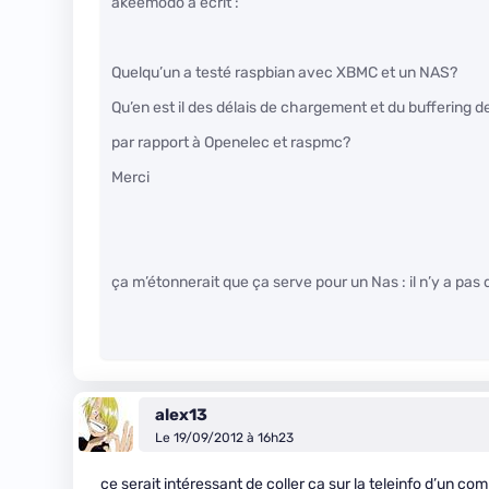
akeemodo a écrit :
Quelqu’un a testé raspbian avec XBMC et un NAS?
Qu’en est il des délais de chargement et du buffering d
par rapport à Openelec et raspmc?
Merci
ça m’étonnerait que ça serve pour un Nas : il n’y a pas
alex13
Le 19/09/2012 à 16h23
ce serait intéressant de coller ça sur la teleinfo d’un co