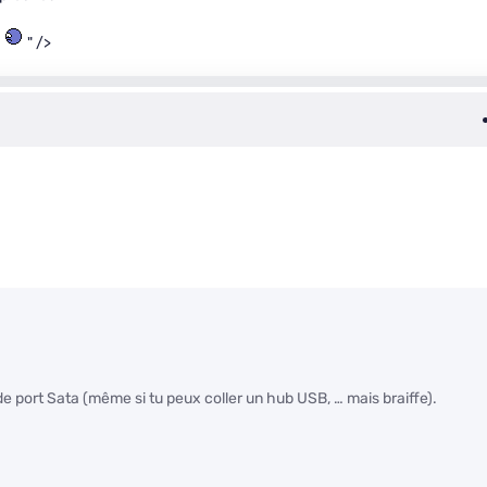
" />
 de port Sata (même si tu peux coller un hub USB, … mais braiffe).