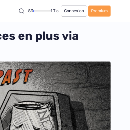
S3
1 Tio
Connexion
Premium
es en plus via