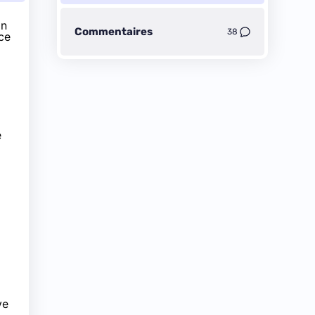
in
Commentaires
38
ce
é
ve