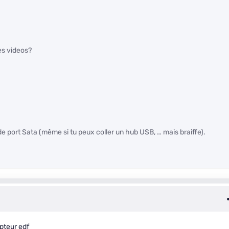
es videos?
 de port Sata (même si tu peux coller un hub USB, … mais braiffe).
mpteur edf