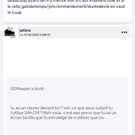
beaucoup avant de m’y mettre voir si c’est vraiment utile et si
le ratio gaindetemps/prix/emmerdement/duréedevie en vaut
le coup
jethro
Le 17/10/2012 à 08h13
DDReaper a écrit :
tu as un clavier devant toi ? est-ce que pour autant tu
l’utilise 24h/24 ? Bah voila. c’est pas parce que tu as un
écran tactile que tu est obligé de n’utiliser que ca..