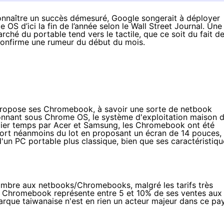
nnaître un succès démesuré, Google songerait à déployer
 OS d’ici la fin de l’année selon le
Wall Street Journal
. Une
rché du portable tend vers le tactile, que ce soit du fait d
 confirme une
rumeur du début du mois
.
propose ses Chromebook, à savoir une sorte de netbook
onnant sous Chrome OS, le système d'exploitation maison 
mier temps par Acer et Samsung, les Chromebook ont été
sort néanmoins du lot en proposant un écran de 14 pouces,
'un PC portable plus classique, bien que ses caractéristiqu
l'ombre aux netbooks/Chromebooks, malgré les tarifs très
son Chromebook représente entre 5 et 10% de ses ventes aux
rque taiwanaise n'est en rien un acteur majeur dans ce pay