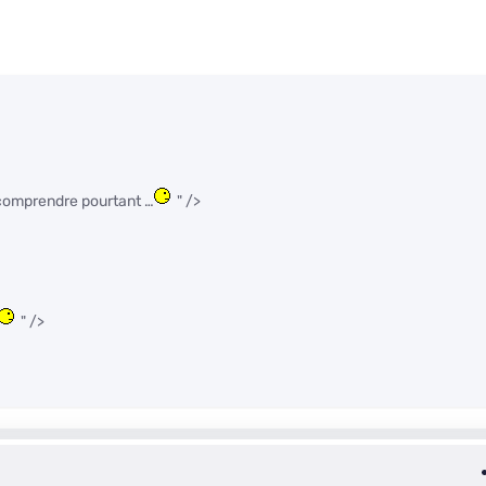
 comprendre pourtant …
" />
" />