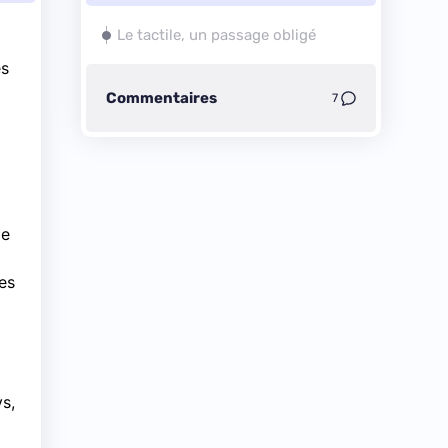
Le tactile, un passage obligé
es
Commentaires
7
de
es
s,