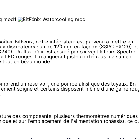
îtier BitFénix, notre intégrateur est parvenu a mettre en
x dissipateurs : un de 120 mm en façade (
XSPC EX120
) et
X240
). Un flux d'air est assuré par six ventilateurs Spectre
e LED rouges. Il manquerait juste un rhéobus maison en
de tout ce beau monde.
omprend un réservoir, une pompe ainsi que des tuyaux. En
ièrement soigné et certains disposent même d'une gaine rou
.
érature des composants, plusieurs thermomètres numériques
ique et sur l'emplacement de l'alimentation (châssis), ce q