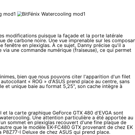
s modifications puisque la façade et la porte latérale
ue de carbone noire. Une vue imprenable sur les composan
e fenêtre en plexiglas. À ce sujet, Danny précise qu'il a
ale via une commande numérique (fraiseuse), ce qui permet
imes, bien que nous pouvons citer l'apparition d'un filet
n autocollant « ROG » d'ASUS prend place au centre, sans
le et unique baie au format 5,25", son cache intègre à
el et la carte graphique GeForce GTX 480 d'EVGA sont
watercooling. Une attention particulière a été apportée au
'un sommet en plexiglas recouvert d'une fine plaque de
t autre que le modèle
EK-FC480 GTX
provenant de chez EK
la
P8Z77-I Deluxe
de chez ASUS qui prend place.