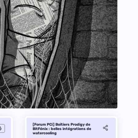
[Forum PCi] Boîtiers Prodigy de
BitFénix : belles intégrations de
watercooling