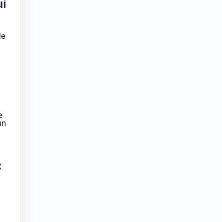
ui
de
e
un
X