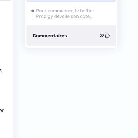
Pour commencer, le boîtier
Prodigy dévoile son côté
sombre...
Commentaires
22
s
er