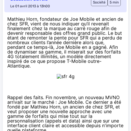
Société
5 min
Le 01 avril 2013 à 13h00
Mathieu Horn, fondateur de
Joe Mobile
et ancien de
chez SFR, vient de nous indiquer qu’il revenait
finalement chez la marque au carré rouge afin de
devenir responsable des offres grand public. Le but
étant de remonter la pente pour SFR qui a perdu de
nombreux clients l’année dernière alors que,
pendant ce temps-là,
Joe Mobile
en a gagné. Afin
de dynamiser sa gamme, il miserait sur des
forfaits
4G
totalement illimités, un modèle directement
inspiré de ce que propose T-Mobile outre-
Atlantique.
Rappel des faits. Fin novembre, un nouveau MVNO
arrivait sur le marché :
Joe Mobile
. Ce dernier a été
fondé par Mathieu Horn, un ancien de chez SFR, et
veut proposer une nouvelle approche avec une
gamme de forfaits qui mise tout sur la
personnalisation (appels et data) ainsi que sur une
interface client claire et accessible depuis n'importe
quelle plateforme.