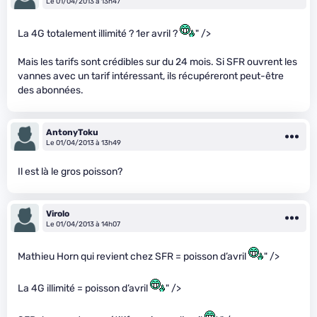
Le 01/04/2013 à 13h47
La 4G totalement illimité ? 1er avril ?
" />
Mais les tarifs sont crédibles sur du 24 mois. Si SFR ouvrent les
vannes avec un tarif intéressant, ils récupéreront peut-être
des abonnées.
AntonyToku
Le 01/04/2013 à 13h49
Il est là le gros poisson?
Virolo
Le 01/04/2013 à 14h07
Mathieu Horn qui revient chez SFR = poisson d’avril
" />
La 4G illimité = poisson d’avril
" />