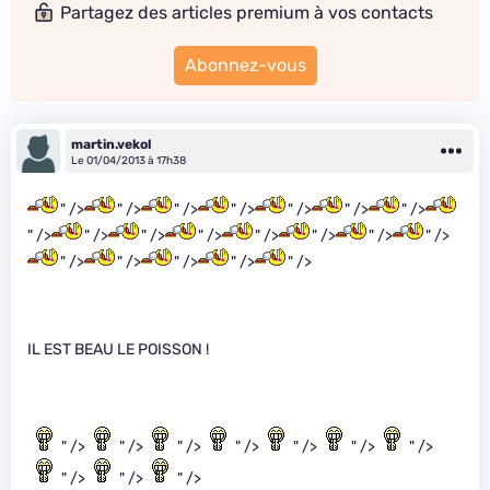
Partagez des articles premium à vos contacts
Abonnez-vous
martin.vekol
Le 01/04/2013 à 17h38
" />
" />
" />
" />
" />
" />
" />
" />
" />
" />
" />
" />
" />
" />
" />
" />
" />
" />
" />
" />
IL EST BEAU LE POISSON !
" />
" />
" />
" />
" />
" />
" />
" />
" />
" />