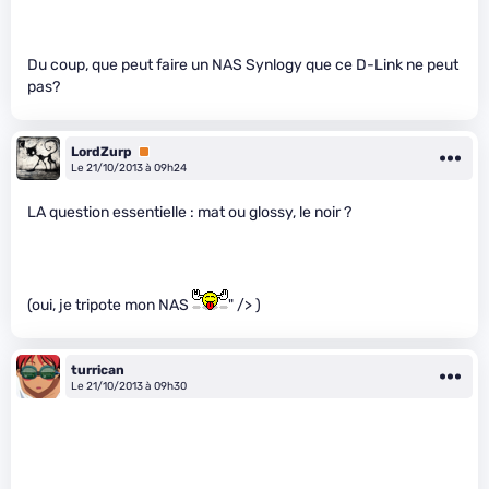
Du coup, que peut faire un NAS Synlogy que ce D-Link ne peut
pas?
LordZurp
Premium
Le 21/10/2013 à 09h24
LA question essentielle : mat ou glossy, le noir ?
(oui, je tripote mon NAS
" /> )
turrican
Le 21/10/2013 à 09h30