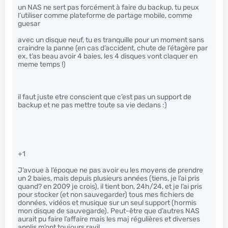
un NAS ne sert pas forcément à faire du backup, tu peux
l’utiliser comme plateforme de partage mobile, comme
guesar
avec un disque neuf, tu es tranquille pour un moment sans
craindre la panne (en cas d’accident, chute de l’étagère par
ex, t’as beau avoir 4 baies, les 4 disques vont claquer en
meme temps !)
il faut juste etre conscient que c’est pas un support de
backup et ne pas mettre toute sa vie dedans :)
+1
J’avoue à l’époque ne pas avoir eu les moyens de prendre
un 2 baies, mais depuis plusieurs années (tiens, je l’ai pris
quand? en 2009 je crois), il tient bon, 24h/24, et je l’ai pris
pour stocker (et non sauvegarder) tous mes fichiers de
données, vidéos et musique sur un seul support (hormis
mon disque de sauvegarde). Peut-être que d’autres NAS
aurait pu faire l’affaire mais les maj régulières et diverses
applis m’ont toujours ravi!