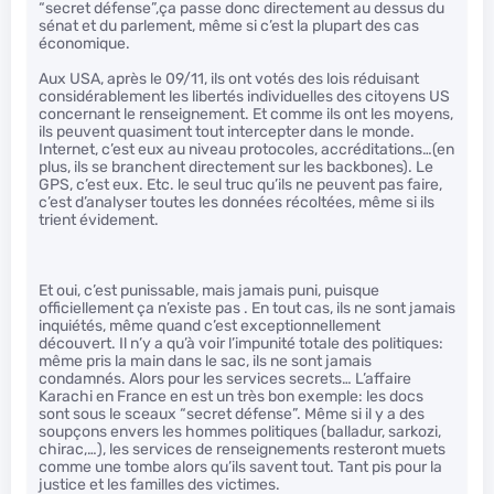
“secret défense”,ça passe donc directement au dessus du
sénat et du parlement, même si c’est la plupart des cas
économique.
Aux USA, après le 09/11, ils ont votés des lois réduisant
considérablement les libertés individuelles des citoyens US
concernant le renseignement. Et comme ils ont les moyens,
ils peuvent quasiment tout intercepter dans le monde.
Internet, c’est eux au niveau protocoles, accréditations…(en
plus, ils se branchent directement sur les backbones). Le
GPS, c’est eux. Etc. le seul truc qu’ils ne peuvent pas faire,
c’est d’analyser toutes les données récoltées, même si ils
trient évidement.
Et oui, c’est punissable, mais jamais puni, puisque
officiellement ça n’existe pas . En tout cas, ils ne sont jamais
inquiétés, même quand c’est exceptionnellement
découvert. Il n’y a qu’à voir l’impunité totale des politiques:
même pris la main dans le sac, ils ne sont jamais
condamnés. Alors pour les services secrets… L’affaire
Karachi en France en est un très bon exemple: les docs
sont sous le sceaux “secret défense”. Même si il y a des
soupçons envers les hommes politiques (balladur, sarkozi,
chirac,…), les services de renseignements resteront muets
comme une tombe alors qu’ils savent tout. Tant pis pour la
justice et les familles des victimes.