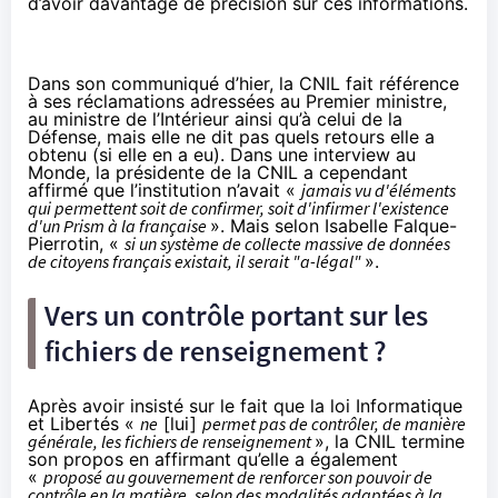
d’avoir davantage de précision sur ces informations.
Dans son communiqué d’hier, la CNIL fait référence
à ses réclamations adressées au Premier ministre,
au ministre de l’Intérieur ainsi qu’à celui de la
Défense, mais elle ne dit pas quels retours elle a
obtenu (si elle en a eu). Dans une interview au
Monde
, la présidente de la CNIL a cependant
affirmé que l’institution n’avait «
jamais vu d'éléments
qui permettent soit de confirmer, soit d'infirmer l'existence
d'un Prism à la française
». Mais selon Isabelle Falque-
Pierrotin, «
si un système de collecte massive de données
de citoyens français existait, il serait "a-légal"
».
Vers un contrôle portant sur les
fichiers de renseignement ?
Après avoir insisté sur le fait que la loi Informatique
et Libertés «
ne
[lui]
permet pas de contrôler, de manière
générale, les fichiers de renseignement
», la CNIL termine
son propos en affirmant qu’elle a également
«
proposé au gouvernement de renforcer son pouvoir de
contrôle en la matière, selon des modalités adaptées à la