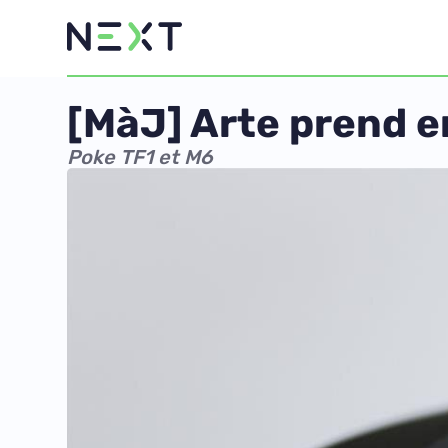
[MàJ] Arte prend e
Poke TF1 et M6