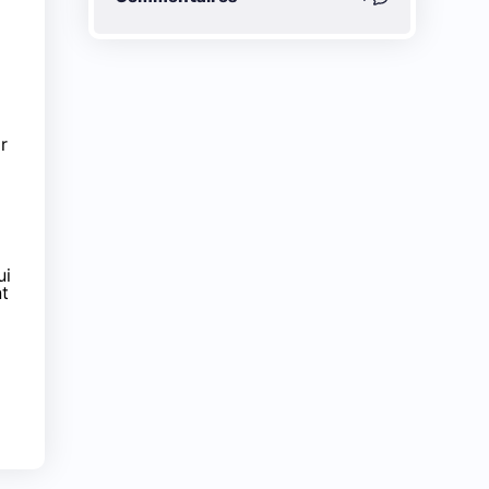
r
ui
nt