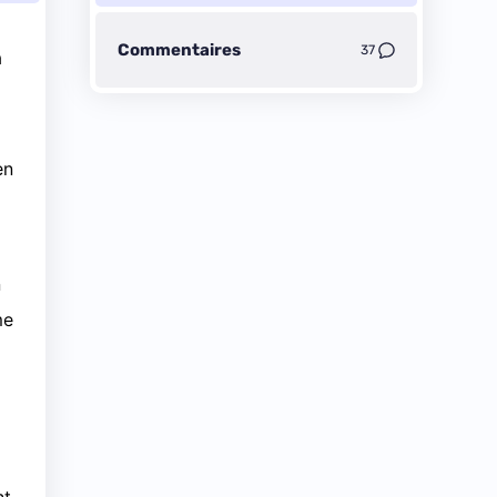
Commentaires
37
a
en
n
me