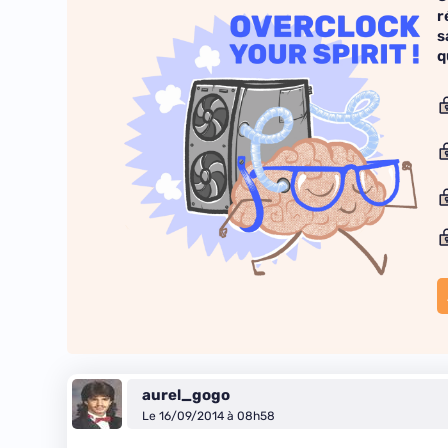
r
s
q
aurel_gogo
Le 16/09/2014 à 08h58