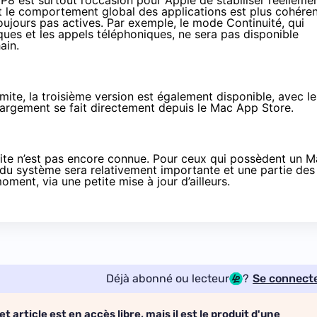
8 est surtout l’occasion pour Apple de stabiliser réelleme
 le comportement global des applications est plus cohéren
oujours pas actives. Par exemple, le mode Continuité, qui
ues et les appels téléphoniques, ne sera pas disponible
ain.
mite, la troisième version est également disponible, avec le
rgement se fait directement depuis le Mac App Store.
te n’est pas encore connue. Pour ceux qui possèdent un M
 du système sera relativement importante et une partie des
ent, via une petite mise à jour d’ailleurs.
Déjà abonné ou lecteur
?
Se connect
et article est en accès libre, mais il est le produit d'une