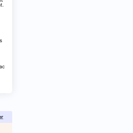
nt
t.
s
ac
er