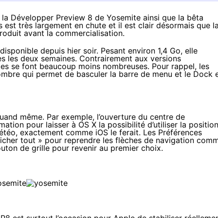
rs la Développer Preview 8 de Yosemite ainsi que la bêta
est très largement en chute et il est clair désormais que l
produit avant la commercialisation.
sponible depuis hier soir. Pesant environ 1,4 Go, elle
es les deux semaines. Contrairement aux versions
lles se font beaucoup moins nombreuses. Pour rappel, les
ombre qui permet de basculer la barre de menu et le Dock 
quand même. Par exemple, l’ouverture du centre de
ation pour laisser à OS X la possibilité d’utiliser la positio
 météo, exactement comme iOS le ferait. Les Préférences
icher tout » pour reprendre les flèches de navigation com
outon de grille pour revenir au premier choix.