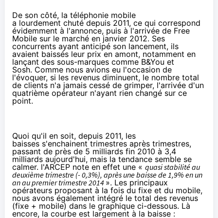
De son côté,
la téléphonie mobile
a lourdement chuté depuis 2011, ce qui correspond
évidemment à l'annonce, puis à l'arrivée de
Free
Mobile
sur le marché en janvier 2012. Ses
concurrents ayant anticipé son lancement, ils
avaient baissés leur prix en amont, notamment en
lançant des sous-marques comme B&You et
Sosh
.
Comme nous avions eu l'occasion de
l'évoquer
, si les revenus diminuent, le nombre total
de clients n'a jamais cessé de grimper, l'arrivée d'un
quatrième opérateur n'ayant rien changé sur ce
point.
Quoi qu'il en soit, depuis 2011, les
baisses s'enchainent trimestres après trimestres,
passant de près de 5 milliards fin 2010 à 3,4
milliards aujourd'hui, mais la tendance semble se
calmer. l'ARCEP note en effet une «
quasi stabilité au
deuxième trimestre (- 0,3%), après une baisse de 1,9% en un
an au premier trimestre 2014
». Les principaux
opérateurs proposant à la fois du fixe et du mobile,
nous avons également intégré le total des revenus
(fixe + mobile) dans le graphique ci-dessous. Là
encore, la courbe est largement à la baisse :