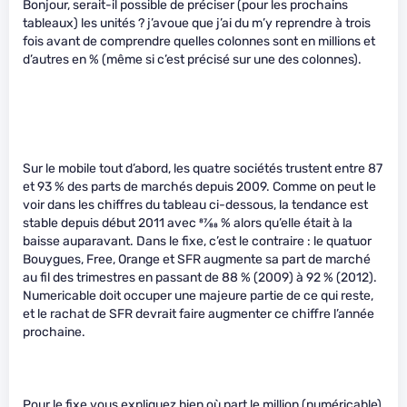
Bonjour, serait-il possible de préciser (pour les prochains
tableaux) les unités ? j’avoue que j’ai du m’y reprendre à trois
fois avant de comprendre quelles colonnes sont en millions et
d’autres en % (même si c’est précisé sur une des colonnes).
Sur le mobile tout d’abord, les quatre sociétés trustent entre 87
et 93 % des parts de marchés depuis 2009. Comme on peut le
voir dans les chiffres du tableau ci-dessous, la tendance est
stable depuis début 2011 avec
87
⁄
88
% alors qu’elle était à la
baisse auparavant. Dans le fixe, c’est le contraire : le quatuor
Bouygues, Free, Orange et SFR augmente sa part de marché
au fil des trimestres en passant de 88 % (2009) à 92 % (2012).
Numericable doit occuper une majeure partie de ce qui reste,
et le rachat de SFR devrait faire augmenter ce chiffre l’année
prochaine.
Pour le fixe vous expliquez bien où part le million (numéricable)