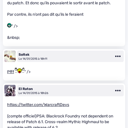
du patch. Et donc qu’ils pouvaient le sortir avant le patch.
Par contre, ils n’ont pas dit qu’ils le feraient
" />
&nbsp;
Soltek
Le 14/01/2015 à 18h11
Pfff
" />
El Raton
Le 14/01/2015 à 18h26
https://twitter.com/WarcraftDevs
(compte officiel)PSA: Blackrock Foundry not dependent on
release of Patch 6.1. Cross-realm Mythic Highmaul to be
available with release of 6.2.