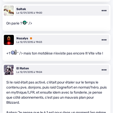
Soltek
Le 12/01/2015 à 11h00
On parie ?
" />
Nozalys
Premium
Le 12/01/2015 à 11h03
+1
" /> mais ton motdièse n’existe pas encore !!! Vite vite !
El Raton
Le 12/01/2015 à 11h04
Si le raid était pas activé, c’était pour étaler sur le temps le
contenu pve, donjons, puis raid Cognefort en normal/héro, puis
en mythique/LFR, et ensuite idem avec la fonderie, je pense
que côté abonnements, c’est pas un mauvais plan pour
Blizzard.
&nbsp;Je pense que le 6.1 est pour dans un moment (en même