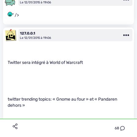
Le 12/01/2015 à 11h06
" />
127.0.0.1
Le 12/01/2015 à 11h06
Twitter sera intégré à World of Warcraft
twitter trending topics: « Gnome au four » et « Pandaren
dehors »
68
" />