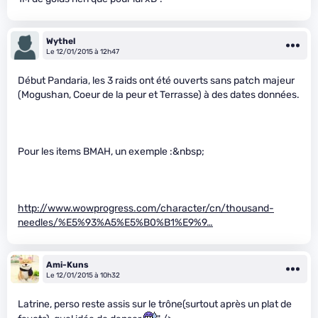
Wythel
Le 12/01/2015 à 12h47
Début Pandaria, les 3 raids ont été ouverts sans patch majeur
(Mogushan, Coeur de la peur et Terrasse) à des dates données.
Pour les items BMAH, un exemple :&nbsp;
http://www.wowprogress.com/character/cn/thousand-
needles/%E5%93%A5%E5%B0%B1%E9%9…
Ami-Kuns
Le 12/01/2015 à 10h32
Latrine, perso reste assis sur le trône(surtout après un plat de