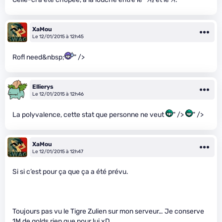
XaMou
Le 12/01/2015 à 12h45
Rofl need&nbsp;
" />
Ellierys
Le 12/01/2015 à 12h46
La polyvalence, cette stat que personne ne veut
" />
" />
XaMou
Le 12/01/2015 à 12h47
Si si c’est pour ça que ça a été prévu.
Toujours pas vu le Tigre Zulien sur mon serveur… Je conserve
1M de golds rien que pour lui xD .