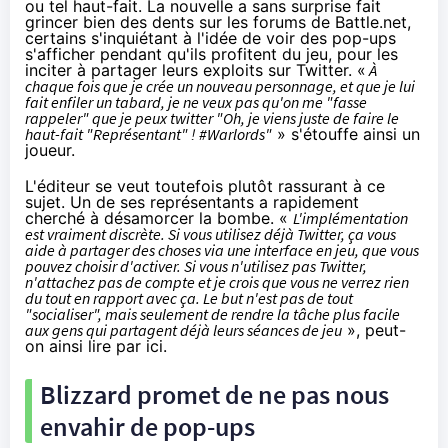
ou tel haut-fait. La nouvelle a sans surprise fait
grincer bien des dents sur les forums de Battle.net,
certains s'inquiétant à l'idée de voir des pop-ups
s'afficher pendant qu'ils profitent du jeu, pour les
inciter à partager leurs exploits sur Twitter. «
À
chaque fois que je crée un nouveau personnage, et que je lui
fait enfiler un tabard, je ne veux pas qu'on me "fasse
rappeler" que je peux twitter "Oh, je viens juste de faire le
haut-fait "Représentant" ! #Warlords"
»
s'étouffe ainsi un
joueur.
L'éditeur se veut toutefois plutôt rassurant à ce
sujet. Un de ses représentants a rapidement
cherché à désamorcer la bombe. «
L'implémentation
est vraiment discrète. Si vous utilisez déjà Twitter, ça vous
aide à partager des choses via une interface en jeu, que vous
pouvez choisir d'activer. Si vous n'utilisez pas Twitter,
n'attachez pas de compte et je crois que vous ne verrez rien
du tout en rapport avec ça. Le but n'est pas de tout
"socialiser", mais seulement de rendre la
tâche
plus facile
aux gens qui partagent déjà leurs séances de jeu
», peut-
on ainsi lire
par ici
.
Blizzard promet de ne pas nous
envahir de pop-ups