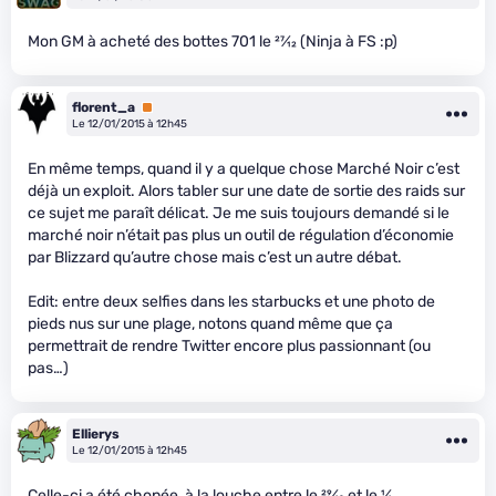
Mon GM à acheté des bottes 701 le
27
⁄
12
(Ninja à FS :p)
florent_a
Premium
Le 12/01/2015 à 12h45
En même temps, quand il y a quelque chose Marché Noir c’est
déjà un exploit. Alors tabler sur une date de sortie des raids sur
ce sujet me paraît délicat. Je me suis toujours demandé si le
marché noir n’était pas plus un outil de régulation d’économie
par Blizzard qu’autre chose mais c’est un autre débat.
Edit: entre deux selfies dans les starbucks et une photo de
pieds nus sur une plage, notons quand même que ça
permettrait de rendre Twitter encore plus passionnant (ou
pas…)
Ellierys
Le 12/01/2015 à 12h45
Celle-ci a été chopée, à la louche entre le
29
⁄
12
et le
1
⁄
1
.