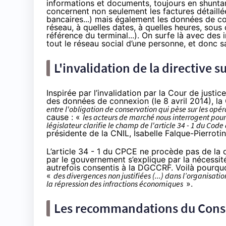
informations et documents, toujours en shuntan
concernent non seulement les factures détaill
bancaires...) mais également les données de co
réseau, à quelles dates, à quelles heures, sous
référence du terminal...). On surfe là avec des
tout le réseau social d’une personne, et donc s
L'invalidation de la directive 
Inspirée par l’invalidation par la Cour de justi
des données de connexion (
le 8 avril 2014
), la
entre l'obligation de conservation qui pèse sur les opé
cause : «
les acteurs de marché nous interrogent pour
législateur clarifie le champ de l'article 34 - 1 du Co
présidente de la CNIL
, Isabelle Falque-Pierrotin
L’article 34 - 1 du CPCE ne procède pas de la d
par le gouvernement s’explique par la nécessit
autrefois consentis à la DGCCRF. Voilà pour
«
des divergences non justifiées (...) dans l’organisat
la répression des infractions économiques
».
Les recommandations du Conse