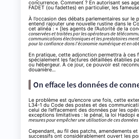
concurrence. Comment ? En autorisant ses agen
FADET (ou fadettes) en particulier, les fameus
À l’occasion des débats parlementaires sur le pr
entend rajouter une nouvelle rustine dans le C
cet alinéa
: « [les agents de l’Autorité de la c
conservées et traitées par les opérateurs de télécommuni
communications électroniques et les prestataires mention
pour la confiance dans l’économie numérique et en obt
En pratique, cette adjonction permettra à ces 
spécialement
les factures détaillées établies 
ou hébergeur. À ce jour, ce pouvoir est reconnu
douanière...
On efface les données de conne
Le problème est qu’encore une fois, cette exten
L34-1 du Code des postes et des communication
celui de l’effacement des données par les opé
exceptions limitatives : le pénal, la loi
Hadopi
e
mesures pour empêcher une utilisation de ces données à
Cependant, au fil des patchs, amendements et a
successifs ont considérablement ouvert les po