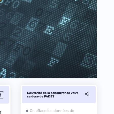
L’Autorité de la concurrence veut
sa dose de FADET
On efface les données de
a