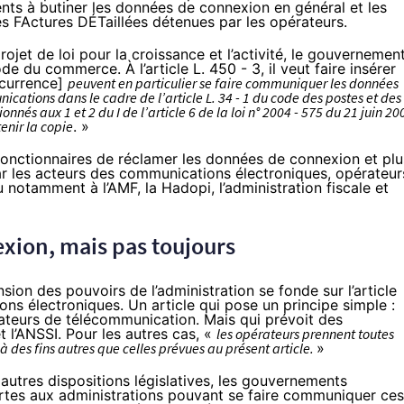
ts à butiner les données de connexion en général et les
es FActures DÉTaillées détenues par les opérateurs.
ojet de loi pour la croissance et l’activité, le gouvernemen
ode du commerce. À l’article L. 450 - 3,
il veut faire insérer
oncurrence]
peuvent en particulier se faire communiquer les données
cations dans le cadre de l’article L. 34 - 1 du code des postes et des
nés aux 1 et 2 du I de l’article 6 de la loi n° 2004 - 575 du 21 juin 20
enir la copie
. »
fonctionnaires de réclamer les données de connexion et plu
par les acteurs des communications électroniques
, opérateur
 notamment à l’AMF, la Hadopi, l’administration fiscale et
xion, mais pas toujours
sion des pouvoirs de l’administration se fonde sur l’article
s électroniques. Un article qui pose un principe simple :
rateurs de télécommunication. Mais qui prévoit des
t l’ANSSI.
Pour les autres cas
, «
les opérateurs prennent toutes
 des fins autres que celles prévues au présent article.
»
utres dispositions législatives, les gouvernements
rtes aux administrations pouvant se faire communiquer ces