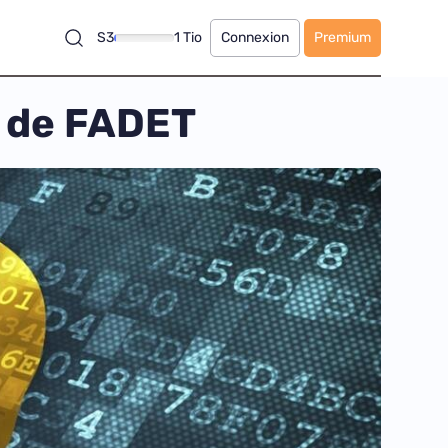
S3
1 Tio
Connexion
Premium
e de FADET