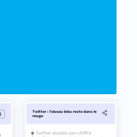
Twitter : l’oiseau bleu reste dans le
rouge
Twitter double son chiffre
à