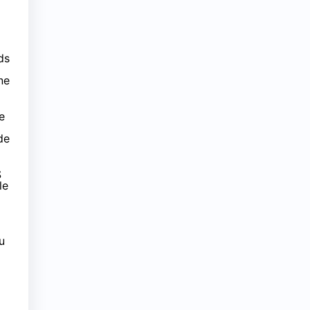
ds
ne
e
de
S
le
u