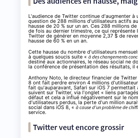
Des audiences en hausse, malg
L'audience de Twitter continue d'augmenter à u
question de 288 millions d'utilisateurs actifs a
hausse de 20 % sur un an. Ces 288 millions de 
de fois au dernier trimestre, ce qui représente
Twitter de générer en moyenne 2,37 $ de revenus
hausse de 60 % en un an.
Cette hausse du nombre d'utilisateurs mensuels
à quelques soucis suite «
à des changements concer
destiné aux actionnaires, le réseau social ne d
la conférence de présentation des résultats, il
Anthony Noto, le directeur financier de Twitte
8
ont fait perdre environ 4 millions d'utilisate
fait qu'auparavant, Safari sur
iOS 7
permettait a
suivent sur Twitter, via l'onglet « liens partag
défaut et cela a influé négativement sur le nomb
d'utilisateurs perdus, la perte d'un million aur
social dans
iOS 8
, «
à cause d'un problème de chif
service.
Twitter veut encore grossir