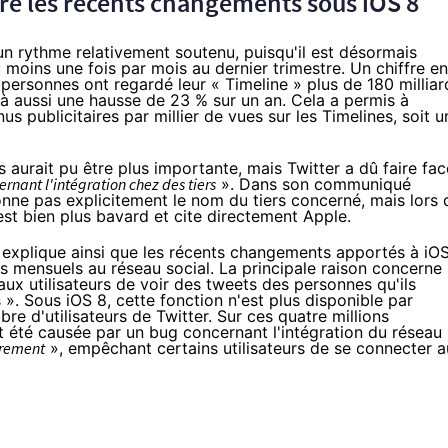
ré les récents changements sous
iOS 8
n rythme relativement soutenu, puisqu'il est désormais
u moins une fois par mois au dernier trimestre. Un chiffre en
personnes ont regardé leur « Timeline » plus de 180 milliar
 là aussi une hausse de 23 % sur un an. Cela a permis à
 publicitaires par millier de vues sur les Timelines, soit u
 aurait pu être plus importante, mais Twitter a dû faire fac
nant l'intégration chez des tiers
». Dans son communiqué
onne pas explicitement le nom du tiers concerné, mais lors 
 est bien plus bavard et cite directement Apple.
r explique ainsi que les récents changements apportés à
iO
urs mensuels au réseau social. La principale raison concerne 
ux utilisateurs de voir des tweets des personnes qu'ils
és ». Sous
iOS 8
, cette fonction n'est plus disponible par
re d'utilisateurs de Twitter. Sur ces quatre millions
ait été causée par un bug concernant l'intégration du réseau
frement
», empêchant certains utilisateurs de se connecter a