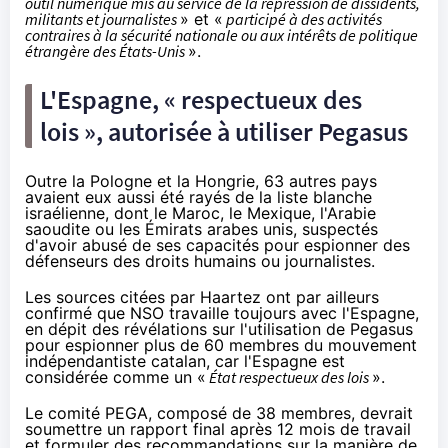
outil numérique mis au service de la répression de dissidents,
militants et journalistes
» et «
participé à des activités
contraires à la sécurité nationale ou aux intérêts de politique
étrangère des États-Unis
».
L'Espagne, « respectueux des
lois », autorisée à utiliser Pegasus
Outre la Pologne et la Hongrie, 63 autres pays
avaient eux aussi été rayés de la liste blanche
israélienne, dont le Maroc, le Mexique, l'Arabie
saoudite ou les Émirats arabes unis, suspectés
d'avoir abusé de ses capacités pour espionner des
défenseurs des droits humains ou journalistes.
Les sources citées par Haartez ont par ailleurs
confirmé que NSO travaille toujours avec l'Espagne,
en dépit des
révélations
sur l'utilisation de Pegasus
pour espionner plus de 60 membres du mouvement
indépendantiste catalan, car l'Espagne est
considérée comme un «
État respectueux des lois
».
Le comité PEGA, composé de 38 membres, devrait
soumettre un rapport final après 12 mois de travail
et formuler des recommandations sur la manière de