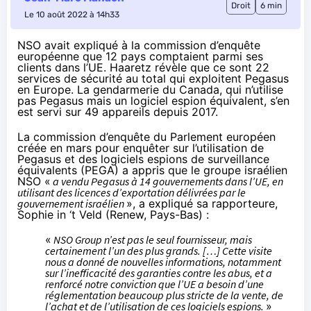
Droit
6 min
Le 10 août 2022 à 14h33
NSO avait expliqué à la commission d’enquête
européenne que 12 pays comptaient parmi ses
clients dans l’UE. Haaretz révèle que ce sont 22
services de sécurité au total qui exploitent Pegasus
en Europe. La gendarmerie du Canada, qui n’utilise
pas Pegasus mais un logiciel espion équivalent, s’en
est servi sur 49 appareils depuis 2017.
La commission d’enquête du Parlement européen
créée en mars
pour enquêter sur l’utilisation de
Pegasus et des logiciels espions de surveillance
équivalents (
PEGA
) a appris que le groupe israélien
NSO «
a vendu Pegasus à 14 gouvernements dans l’UE, en
utilisant des licences d’exportation délivrées par le
gouvernement israélien
», a
expliqué
sa rapporteure,
Sophie in ‘t Veld (Renew, Pays-Bas) :
«
NSO Group n’est pas le seul fournisseur, mais
certainement l’un des plus grands. […] Cette visite
nous a donné de nouvelles informations, notamment
sur l’inefficacité des garanties contre les abus, et a
renforcé notre conviction que l’UE a besoin d’une
réglementation beaucoup plus stricte de la vente, de
l’achat et de l’utilisation de ces logiciels espions.
»