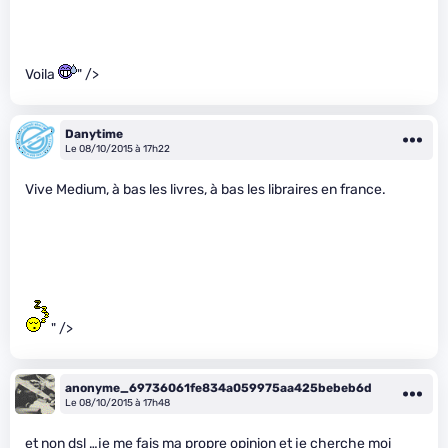
Voila
" />
Danytime
Le 08/10/2015 à 17h22
Vive Medium, à bas les livres, à bas les libraires en france.
" />
anonyme_69736061fe834a059975aa425bebeb6d
Le 08/10/2015 à 17h48
et non dsl …je me fais ma propre opinion et je cherche moi