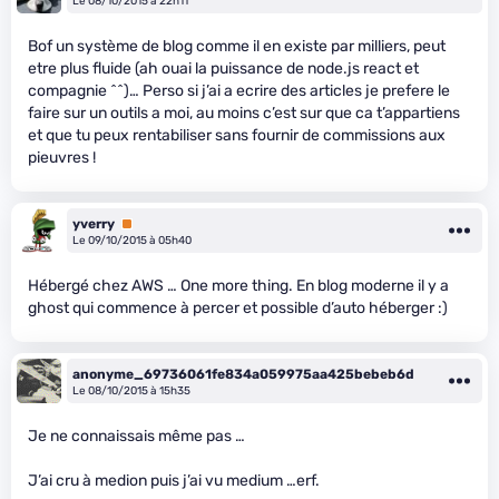
Le 08/10/2015 à 22h11
Bof un système de blog comme il en existe par milliers, peut
etre plus fluide (ah ouai la puissance de node.js react et
compagnie ^^)… Perso si j’ai a ecrire des articles je prefere le
faire sur un outils a moi, au moins c’est sur que ca t’appartiens
et que tu peux rentabiliser sans fournir de commissions aux
pieuvres !
yverry
Premium
Le 09/10/2015 à 05h40
Hébergé chez AWS … One more thing. En blog moderne il y a
ghost qui commence à percer et possible d’auto héberger :)
anonyme_69736061fe834a059975aa425bebeb6d
Le 08/10/2015 à 15h35
Je ne connaissais même pas …
J’ai cru à medion puis j’ai vu medium …erf.