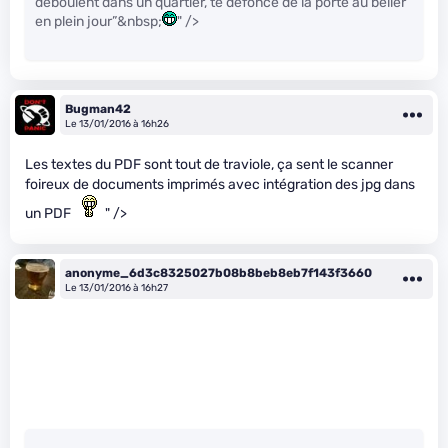
déboulent dans un quartier, te défonce de la porte au bélier
en plein jour”&nbsp;
" />
Bugman42
Le 13/01/2016 à 16h26
Les textes du PDF sont tout de traviole, ça sent le scanner
foireux de documents imprimés avec intégration des jpg dans
un PDF
" />
anonyme_6d3c8325027b08b8beb8eb7f143f3660
Le 13/01/2016 à 16h27