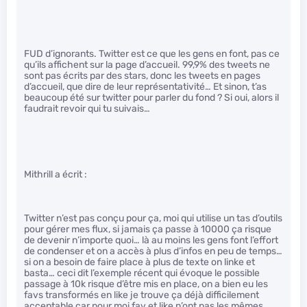
FUD d’ignorants. Twitter est ce que les gens en font, pas ce
qu’ils affichent sur la page d’accueil. 99,9% des tweets ne
sont pas écrits par des stars, donc les tweets en pages
d’accueil, que dire de leur représentativité… Et sinon, t’as
beaucoup été sur twitter pour parler du fond ? Si oui, alors il
faudrait revoir qui tu suivais…
Mithrill a écrit :
Twitter n’est pas conçu pour ça, moi qui utilise un tas d’outils
pour gérer mes flux, si jamais ça passe à 10000 ça risque
de devenir n’importe quoi… là au moins les gens font l’effort
de condenser et on a accès à plus d’infos en peu de temps…
si on a besoin de faire place à plus de texte on linke et
basta… ceci dit l’exemple récent qui évoque le possible
passage à 10k risque d’être mis en place, on a bien eu les
favs transformés en like je trouve ça déjà difficilement
acceptable car pour moi fav et like n’ont pas les mêmes