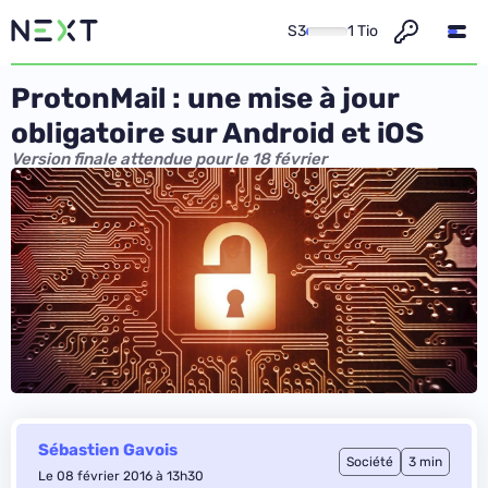
S3
1 Tio
ProtonMail : une mise à jour
obligatoire sur Android et iOS
Version finale attendue pour le 18 février
Sébastien Gavois
Société
3 min
Le 08 février 2016 à 13h30