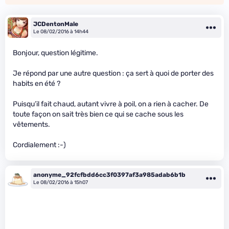
JCDentonMale
Le 08/02/2016 à 14h44
Bonjour, question légitime.
Je répond par une autre question : ça sert à quoi de porter des
habits en été ?
Puisqu’il fait chaud, autant vivre à poil, on a rien à cacher. De
toute façon on sait très bien ce qui se cache sous les
vêtements.
Cordialement :-)
anonyme_92fcfbdd6cc3f0397af3a985adab6b1b
Le 08/02/2016 à 15h07