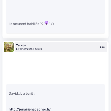
Ils meurent habillés ??
" />
Tarvos
Le 11/02/2016 à 19h50
David_L a écrit :
http://jenairienacacher.fr/