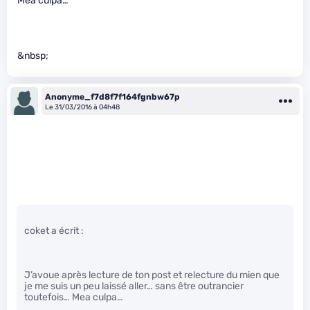
Mea culpa…
&nbsp;
Anonyme_f7d8f7f164fgnbw67p
Le 31/03/2016 à 04h48
coket a écrit :
J’avoue après lecture de ton post et relecture du mien que
je me suis un peu laissé aller… sans être outrancier
toutefois… Mea culpa…