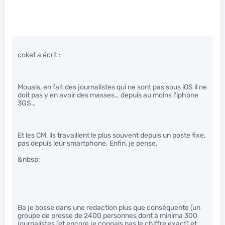
coket a écrit :
Mouais, en fait des journalistes qui ne sont pas sous iOS il ne
doit pas y en avoir des masses… depuis au moins l’iphone
3GS…
Et les CM, ils travaillent le plus souvent depuis un poste fixe,
pas depuis leur smartphone. Enfin, je pense.
&nbsp;
Ba je bosse dans une redaction plus que conséquente (un
groupe de presse de 2400 personnes dont à minima 300
journalistes (et encore je connais pas le chiffre exact) et