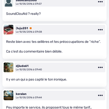
sebecam2000
Le 10/05/2016 à 07h37
SoundClouNd ? really?
Juju251
Premium
Le 10/05/2016 à 07h38
Reste bien avec tes œillères et tes préoccupations de “riche”.
Ca c’est du commentaire bien débile.
djludo61
Le 10/05/2016 à 07h40
Il y en un qui a pas capté le ton ironique.
keralan
Le 10/05/2016 à 07h44
Peu importe le service, ils proposent tous le même tarif…