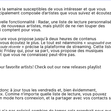
de la semaine susceptibles de vous intéresser et que vous
incipalement composée d’artistes que vous suivez et écoutez
lle fonctionnalité : Radar, une liste de lecture personnalis
ir de nouveaux artistes, mais plutôt de ne rien louper des
ui comptent pour vous.
lecture vous propose jusqu'à deux heures de contenus
 vous écoutez le plus. Le tout est néanmoins «
saupoudré av
coute récente
» précise la plateforme de streaming. Cette list
c Friday qui, pour sa part, vous propose des musiques
t que vous ne connaissez peut-être pas.
ur favorite artists! Check out our new releases playlist
 donc à jour tous les vendredis et, bien évidemment,
ux. Comme n'importe quelle liste de lecture, vous pouvez
en mode hors connexion, et la partager avec vos contacts s
eur n'a pas précisé combien de temps cela prendrait pour qu