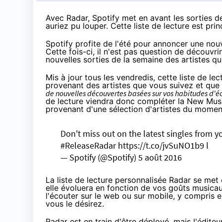
Avec Radar, Spotify
met en avant
les sorties 
auriez pu louper. C
ette liste de lecture est pr
Spotify profite de l'été pour annoncer une nouve
Cette fois-ci, il n'est pas question de découvr
nouvelles sorties de la semaine des artistes q
Mis à jour tous les vendredis, cette liste de 
provenant des artistes que vous suivez et que
de nouvelles découvertes basées sur vos habitudes d'é
de lecture viendra donc compléter la New Musi
provenant d'une sélection d'artistes du momen
Don't miss out on the latest singles from yo
#ReleaseRadar
https://t.co/jvSuNO1b9 l
— Spotify (@Spotify)
5 août 2016
La liste de lecture personnalisée Radar se met
elle évoluera en fonction de vos goûts musica
l'écouter sur le web ou sur mobile, y compris 
vous le désirez.
Radar est en train d'être déployé, mais l'édit