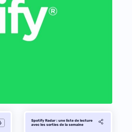
Spotify Radar : une liste de lecture
avec les sorties de la semaine