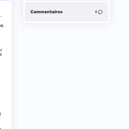
Commentaires
8
.
ée.
ec
e
i
e