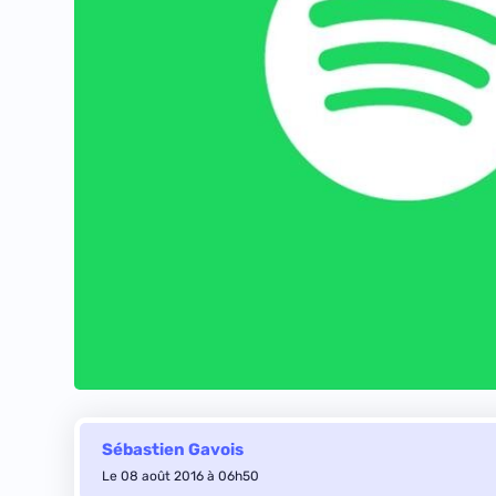
Sébastien Gavois
Le 08 août 2016 à 06h50