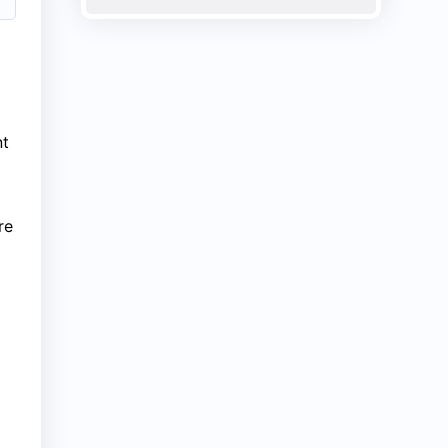
i
nt
re