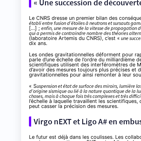
« Une succession de découverte
Le CNRS dresse un premier bilan des conséque
établi entre fusion d’étoiles à neutrons et sursauts ga
[…] ;
enfin, une mesure de la vitesse de propagation d
qui a permis de contraindre nombre des théories alterna
(laboratoire Artemis du CNRS), c’est «
une succes
dix ans.
Les ondes gravitationnelles déforment pour ra
parle d’une échelle de l’ordre du milliardième d
scientifiques utilisent des
interféromètres de M
d’avoir des mesures toujours plus précises et d
gravitationnelles pour ainsi remonter à leur sou
« S
uspension et état de surface des miroirs, lumière la
d’origine sismique ou lié à la nature quantique de la l
choses, mais à chaque fois très complexes et très diffici
l’échelle à laquelle travaillent les scientifique
peut casser la précision des mesures.
Virgo nEXT et Ligo A# en embu
Le futur est déjà dans les coulisses. Les collab