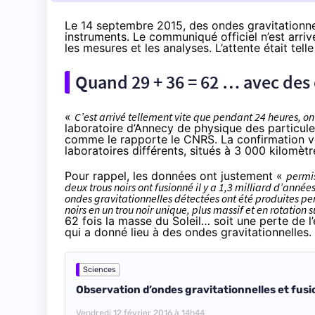
Le 14 septembre 2015, des ondes gravitationnel
instruments. Le communiqué officiel n’est arriv
les mesures et les analyses. L’attente était tell
Quand 29 + 36 = 62 … avec des 
«
C’est arrivé tellement vite que pendant 24 heures, on 
laboratoire d’Annecy de physique des particules
comme le rapporte le CNRS
. La confirmation v
laboratoires différents, situés à 3 000 kilomètr
Pour rappel, les données ont justement «
permis
deux trous noirs ont fusionné il y a 1,3 milliard d’année
ondes gravitationnelles détectées ont été produites pe
noirs en un trou noir unique, plus massif et en rotation
62 fois la masse du Soleil… soit une perte de 
qui a donné lieu à des ondes gravitationnelles.
Sciences
Vendredi 12 février 2016 à 14h44