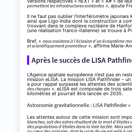
versions respectives « nEXT » et « A# » de leu
permettent les infrastructures existantes
», ajoute Fr
Il ne faut pas oublier l’interféromètre japonai
ainsi que Ligo-India dont la construction a co
trouvant dans le complexe nucléaire de Hanford
(une réalisation franco-italienne) se trouve à Pis
Bref, «
nous assistons à l’éclosion d’un écosystème m
et scientifiquement prometteur
», affirme Marie-An
Après le succès de LISA Pathfind
L’Agence spatiale européenne n’est pas en rest
mission eLISA. La mission LISA Pathfinder – un 
a pour rappel surpassé les attentes des scien
des charges
». eLISA est composée de trois satell
kilomètres et pourrait être lancée en 2035.
Astronomie gravitationnelle : LISA Pathfinder «
Les attentes autour de cette mission sont impo
blanches, soit des astres résultant de la mort d’étoiles d
des populations d’étoiles dans la Voie lactée. Mais surto
au cœur des galaxies, dont le cycle de vie est relié à ce