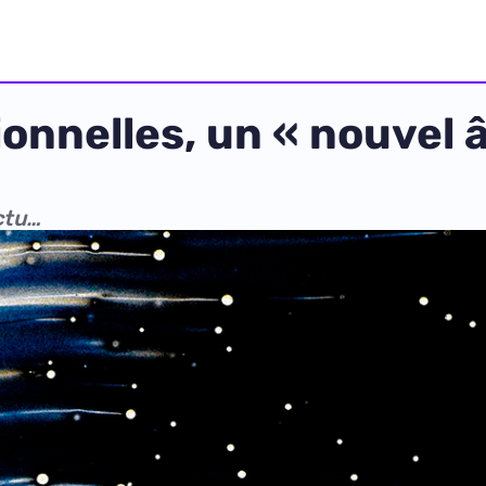
onnelles, un « nouvel 
ctu…