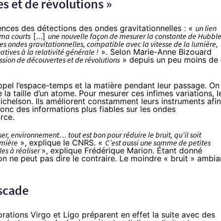
s et de révolutions »
nces des détections des ondes gravitationnelles : «
un lien
mma courts
[…]
une nouvelle façon de mesurer la constante de Hubbl
es ondes gravitationnelles, compatible avec la vitesse de la lumière,
tives à la relativité générale !
». Selon Marie-Anne Bizouard
sion de découvertes et de révolutions
» depuis un peu moins de
ppel l’espace-temps et la matière pendant leur passage. On
e la taille d’un atome. Pour mesurer ces infimes variations, l
ichelson
. Ils améliorent constamment leurs instruments afin
onc des informations plus fiables sur les ondes
rce.
ser, environnement… tout est bon pour réduire le bruit, qu’il soit
umière
», explique le CNRS. «
C’est aussi une somme de petites
les à réaliser
», explique Frédérique Marion. Étant donné
s, on ne peut pas dire le contraire. Le moindre « bruit » ambia
scade
orations Virgo et Ligo préparent en effet la suite avec des