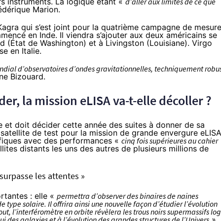
rs instruments. La logique étant «
d’aller aux limites de ce que
édérique Marion.
s Kagra qui s’est joint pour la quatrième campagne de mesure
mmencé en Inde. Il viendra s’ajouter aux deux américains se
 (État de Washington) et à Livingston (Louisiane). Virgo
e en Italie.
ondial d’observatoires d’ondes gravitationnelles, techniquement robu
ne Bizouard.
er, la mission eLISA va-t-elle décoller ?
e et doit décider cette année des suites à donner de sa
satellite de test pour la mission de grande envergure eLISA
tifiques avec des performances «
cinq fois supérieures au cahier
ites distants les uns des autres de plusieurs millions de
 surpasse les attentes »
rtantes : elle «
permettra d’observer des binaires de naines
e type solaire. Il offrira ainsi une nouvelle façon d’étudier l’évolution
ut, l’interféromètre en orbite révèlera les trous noirs supermassifs lo
lui des galaxies et à l’évolution des grandes structures de l’Univers
».