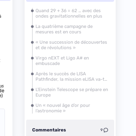
Quand 29 + 36 = 62 … avec des
s
ondes gravitationnelles en plus
La quatrième campagne de
mesures est en cours
« Une succession de découvertes
et de révolutions »
Virgo nEXT et Ligo A# en
x
embuscade
Après le succès de LISA
Pathfinder, la mission eLISA va-t-
elle décoller ?
us
L’Einstein Telescope se prépare en
de
e)
Europe
Un « nouvel âge d’or pour
l’astronomie »
Commentaires
9