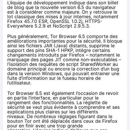
L’équipe de développement indique
dans son billet
de blog
que la nouvelle version 6.5 du navigateur
est à considérer comme majeure. On y retrouve le
lot classique des mises à jour internes, notamment
Firefox 45.7.0 ESR,
OpenSSL
1.0.2j, HTTPS-
Everywhere 5.2.9 et NoScript 2.9.5.3.
Plus généralement, Tor Browser 6.5 comporte des
améliorations importantes pour la sécurité. Il bloque
ainsi les fichiers JAR (Java) distants, supprime le
support des pins SHA-1 HPKP, intègre certains
changements introduits par Firefox – notamment le
marquage des pages JIT comme non-exécutables –
l’isolation des requêtes de script SharedWorker au
domaine principal ou encore la correction d’un bug
dans la version Windows, qui pouvait entrainer une
fuite d’information sur le fuseau horaire de
l’utilisateur.
Tor Browser 6.5 est également l’occasion de revoir
en partie l’interface, en particulier pour le
rangement des fonctionnalités. La réglette de
sécurité se veut plus évidente à comprendre et ses
explications plus claires sur les différents
niveaux. De nombreux réglages figurant dans le
bouton Tor ont été déplacés dans ceux de Firefox
pour en finir avec une trop grande