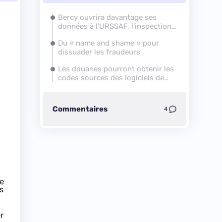
Bercy ouvrira davantage ses
données à l'URSSAF, l'inspection
du travail...
Du « name and shame » pour
dissuader les fraudeurs
Les douanes pourront obtenir les
codes sources des logiciels de
systèmes de caisse
Commentaires
4
de
s
r