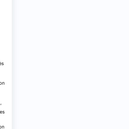
ès
son
,
des
on