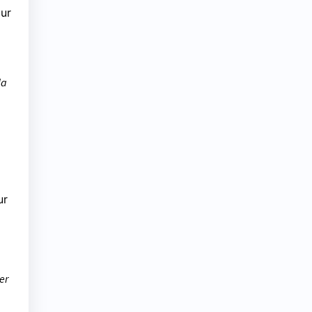
our
la
ur
er