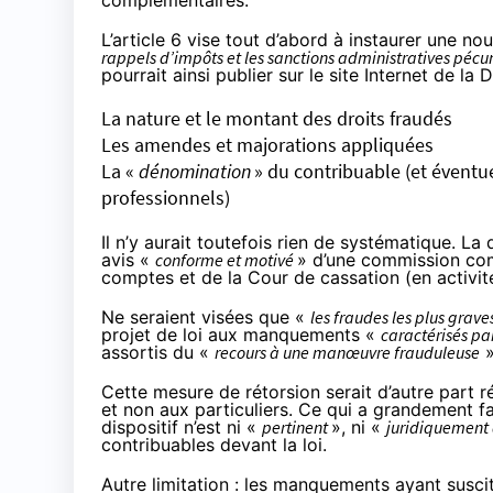
complémentaires.
L’article 6 vise tout d’abord à instaurer une no
rappels d’impôts et les sanctions administratives pécunia
pourrait ainsi publier sur le site Internet de l
La nature et le montant des droits fraudés
Les amendes et majorations appliquées
La «
dénomination
» du contribuable (et éventue
professionnels)
Il n’y aurait toutefois rien de systématique. La 
avis «
conforme et motivé
» d’une commission com
comptes et de la Cour de cassation (en activit
Ne seraient visées que «
les fraudes les plus grave
projet de loi aux manquements «
caractérisés pa
assortis du «
recours à une manœuvre frauduleuse
»
Cette mesure de rétorsion serait d’autre part r
et non aux particuliers. Ce qui a grandement fait
dispositif n’est ni «
pertinent
», ni «
juridiquement
contribuables devant la loi.
Autre limitation : les manquements ayant suscit