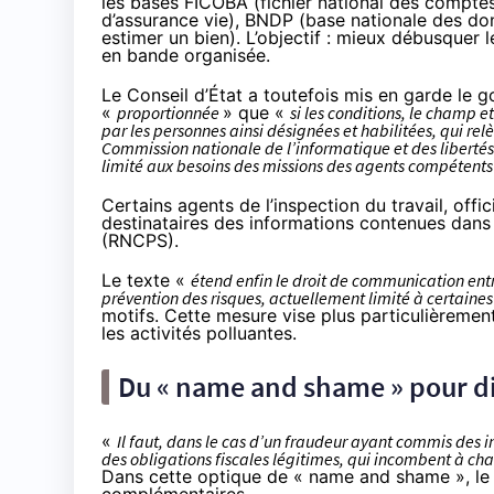
les bases F
ICO
BA (fichier national des comptes
d’assurance vie), BNDP (base nationale des do
estimer un bien). L’objectif : mieux débusquer
en bande organisée.
Le Conseil d’État a toutefois
mis en garde
le go
«
proportionnée
» que «
si les conditions, le champ e
par les personnes ainsi désignées et habilitées, qui 
Commission nationale de l’informatique et des libertés
limité aux besoins des missions des agents compétents e
Certains agents de l’inspection du travail, offic
destinataires des informations contenues dans 
(RNCPS).
Le texte «
étend enfin le droit de communication entr
prévention des risques, actuellement limité à certaines
motifs. Cette mesure vise plus particulièrement 
les activités polluantes.
Du « name and shame » pour di
«
Il faut, dans le cas d’un fraudeur ayant commis des i
des obligations fiscales légitimes, qui incombent à ch
Dans cette optique de « name and shame », le p