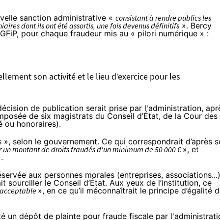
uvelle sanction administrative «
consistant à rendre publics les
ires dont ils ont été assortis, une fois devenus définitifs
». Bercy
a DGFiP, pour chaque fraudeur mis au « pilori numérique » :
llement son activité et le lieu d’exercice pour les
décision de publication serait prise par l'administration, apr
posée de six magistrats du Conseil d’État, de la Cour des
é ou honoraires).
s
», selon le gouvernement. Ce qui correspondrait d’après 
r un montant de droits fraudés d'un minimum de 50 000 €
», et
.
éservée aux personnes morales (entreprises, associations...)
 sourciller le Conseil d’État. Aux yeux de l’institution, ce
 acceptable
», en ce qu’il méconnaîtrait le principe d’égalité 
é un dépôt de plainte pour fraude fiscale par l'administrati