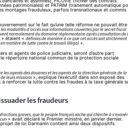
 bancaires et assimilés), F
ICO
VIE (fichier des contrats
nnées patrimoniales) et PATRIM (traitement automatique p
 les montages frauduleux, parfois transnationaux et commis
uvernement sur le fait qu’une telle réforme ne pouvait être
t les modalités d’accès aux informations couvertes par le secret fiscal
relèvent normalement du domaine réglementaire après consultation de 
» étaient «
définies de manière à ce que cet accès soit strictement
n matière de lutte contre le travail illégal
».
iers et agents de police judiciaire, seront d’autre part
le répertoire national commun de la protection sociale
e les agents des douanes et les agents de la direction générale de la
 de leurs missions
», explique l’exécutif dans son exposé des
à renforcer la lutte contre les fraudes à la taxe générale s
ssuader les fraudeurs
nfractions graves, que le peuple français sache qui cherche à s’exonér
acun
» avait déclaré le Premier ministre, en janvier dernier.
rojet de loi Darmanin contient ainsi deux dispositifs