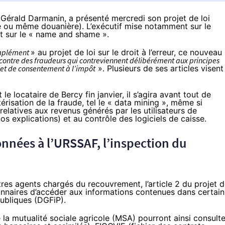
, Gérald Darmanin, a présenté mercredi son projet de loi
le ou même douanière). L’exécutif mise notamment sur le
t sur le « name and shame ».
mplément
» au projet de loi sur le droit à l’erreur, ce
nouveau
’encontre des fraudeurs qui contreviennent délibérément aux principes
et de consentement à l’impôt
». Plusieurs de ses articles visent
 le locataire de Bercy
fin janvier
, il s’agira avant tout de
risation de la fraude, tel le « data mining », même si
 relatives aux revenus générés par les utilisateurs de
nos explications
) et au contrôle des logiciels de caisse.
nnées à l’URSSAF, l’inspection du
autres agents chargés du recouvrement, l’article 2 du projet 
nnaires d’accéder aux informations contenues dans certain
publiques (DGFiP).
e la mutualité sociale agricole (MSA) pourront ainsi consulte