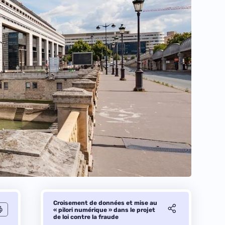
Croisement de données et mise au
« pilori numérique » dans le projet
de loi contre la fraude