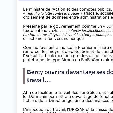
Le ministre de l’Action et des comptes publics
«
relatif à la lutte contre la fraude
» (fiscale, socia
croisement de données entre administrations e
Présenté par le gouvernement comme un «
co
texte
entend «
cibler et renforcer les sanctions à l
fondamentaux d’égalité devant les charges publiques 
directement l’univers numérique.
Comme l’avaient annoncé le Premier ministre et
renforcer les moyens de détection et de caracté
l’exécutif a finalement intégré des dispositions
plateforme de type Airbnb ou BlaBlaCar (
voir 
Bercy ouvrira davantage ses do
travail…
Afin de faciliter le travail des contrôleurs et 
loi Darmanin permettra à davantage de fonctio
fichiers de la Direction générale des finances 
L’inspection du travail, l’URSSAF et la caisse d