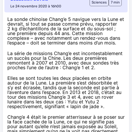
Sciences
7 min
Le 24 novembre 2020 à 16h00
La sonde chinoise Chang’e 5 navigue vers la Lune et
devrait, si tout se passe comme prévu, rapporter
2 kg d’échantillons de la surface et du sous-sol ;
une première depuis 44 ans. Cette mission
complexe – avec notamment un rendez-vous dans
l’espace – doit se terminer dans moins d’un mois.
La série de missions Chang’e est incontestablement
un succès pour la Chine. Les deux premières
remontent à 2007 et 2010, avec deux sondes très
proches l’une de l’autre : Chang’e 1 et 2.
Elles se sont toutes les deux placées en orbite
autour de la Lune. La première s’est désorbitée et
s’y est écrasée, tandis que la seconde est partie à
l’aventure dans l’espace. En 2013 et 2018, c’était au
tour des missions Chang’e 3 et 4, avec un rover
lunaire dans les deux cas : Yutu et Yutu 2
respectivement, signifiant « lapin de jade ».
Chang’e 4 était le premier atterrisseur à se poser sur
la face cachée de la Lune, ce qui ne signifie pas
pour autant qu’elle n’est jamais exposée au Soleil,
mais simplement qu’on ne la voit pas directement