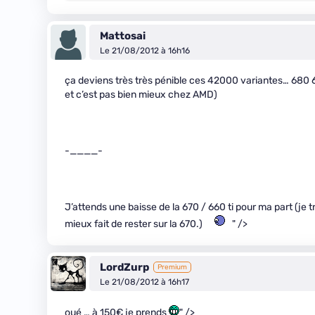
Mattosai
Le 21/08/2012 à 16h16
ça deviens très très pénible ces 42000 variantes… 680 67
et c’est pas bien mieux chez AMD)
-____-
J’attends une baisse de la 670 / 660 ti pour ma part (je tr
mieux fait de rester sur la 670.)
" />
LordZurp
Premium
Le 21/08/2012 à 16h17
oué … à 150€ je prends
" />