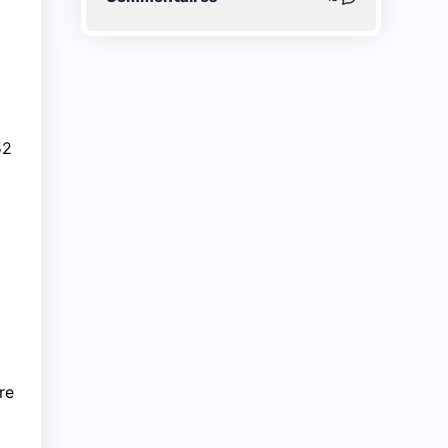
52
re