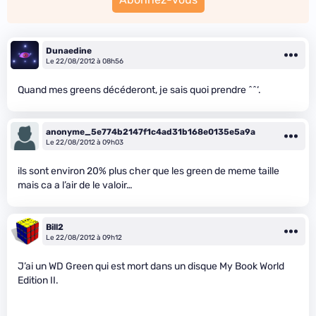
Dunaedine
Le 22/08/2012 à 08h56
Quand mes greens décéderont, je sais quoi prendre ^^‘.
anonyme_5e774b2147f1c4ad31b168e0135e5a9a
Le 22/08/2012 à 09h03
ils sont environ 20% plus cher que les green de meme taille
mais ca a l’air de le valoir…
Bill2
Le 22/08/2012 à 09h12
J’ai un WD Green qui est mort dans un disque My Book World
Edition II.