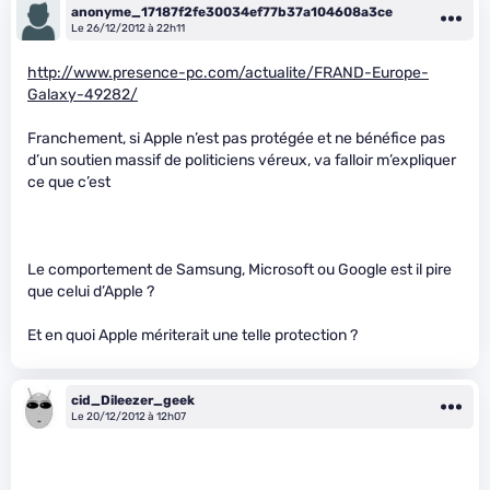
anonyme_17187f2fe30034ef77b37a104608a3ce
Le 26/12/2012 à 22h11
http://www.presence-pc.com/actualite/FRAND-Europe-
Galaxy-49282/
Franchement, si Apple n’est pas protégée et ne bénéfice pas
d’un soutien massif de politiciens véreux, va falloir m’expliquer
ce que c’est
Le comportement de Samsung, Microsoft ou Google est il pire
que celui d’Apple ?
Et en quoi Apple mériterait une telle protection ?
cid_Dileezer_geek
Le 20/12/2012 à 12h07