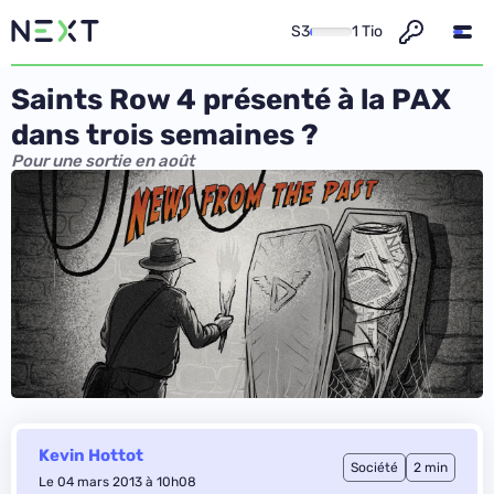
S3
1 Tio
Saints Row 4 présenté à la PAX
dans trois semaines ?
Pour une sortie en août
Kevin Hottot
Société
2 min
Le 04 mars 2013 à 10h08