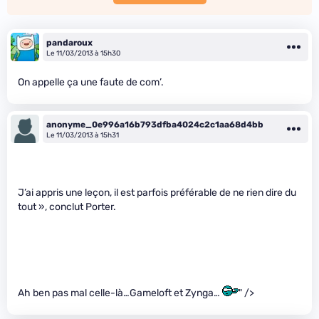
pandaroux
Le 11/03/2013 à 15h30
On appelle ça une faute de com’.
anonyme_0e996a16b793dfba4024c2c1aa68d4bb
Le 11/03/2013 à 15h31
J’ai appris une leçon, il est parfois préférable de ne rien dire du
tout », conclut Porter.
Ah ben pas mal celle-là…Gameloft et Zynga…
" />