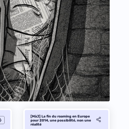
[MàJ] La fin du roaming en Europe
pour 2014, une possibilité, non une
réalité