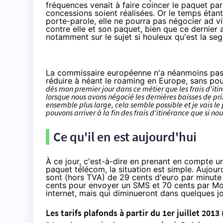
fréquences venait à faire coincer le paquet par
concessions soient réalisées. Or le temps étan
porte-parole, elle ne pourra pas négocier ad 
contre elle et son paquet, bien que ce dernier
notamment sur le sujet si houleux qu'est la seg
La commissaire européenne n'a néanmoins pas c
réduire à néant le roaming en Europe, sans po
dès mon premier jour dans ce métier que les frais d'iti
lorsque nous avons négocié les dernières baisses de prix
ensemble plus large, cela semble possible et je vais l
pouvons arriver à la fin des frais d'itinérance que si 
Ce qu'il en est aujourd'hui
À ce jour, c'est-à-dire en prenant en compte u
paquet télécom, la situation est simple. Aujour
sont (hors TVA) de 29 cents d'euro par minute 
cents pour envoyer un SMS et 70 cents par Mo.
internet, mais qui diminueront dans quelques jo
Les tarifs plafonds à partir du 1er juillet 2013 