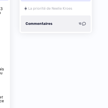
13
La priorité de Neelie Kroes
n
Commentaires
15
is
eu
et
 ce