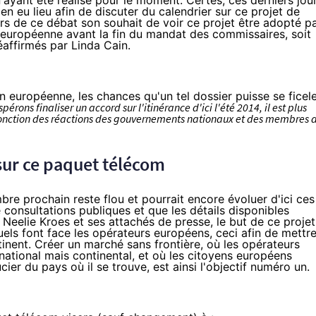
n'ayant été réalisé pour le moment. Certes, ces derniers jour
n eu lieu afin de discuter du calendrier sur ce projet de
ors de ce débat son souhait de voir
ce projet être adopté p
 européenne avant la fin du mandat des commissaires, soit
affirmés par Linda Cain.
 européenne, les chances qu'un tel dossier puisse se ficel
érons finaliser un accord sur l'itinérance d'ici l'été 2014, il est plus
n fonction des réactions des gouvernements nationaux et des membres 
sur ce paquet télécom
mbre prochain reste flou et pourrait encore évoluer d'ici ces
de consultations publiques et que les détails disponibles
 Neelie Kroes et ses attachés de presse, le but de ce projet
els font face les opérateurs européens, ceci afin de mettr
tinent. Créer un marché sans frontière, où les opérateurs
national mais continental, et où les citoyens européens
ier du pays où il se trouve, est ainsi l'objectif numéro un.