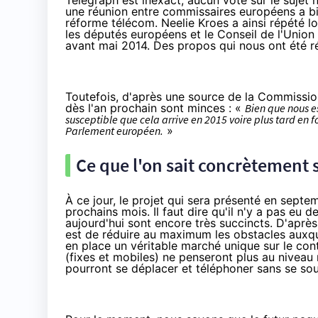
Telegraph est inexact, aucun vote sur le sujet 
une réunion entre commissaires européens a bie
réforme télécom. Neelie Kroes a ainsi répété l
les députés européens et le Conseil de l'Union
avant mai 2014. Des propos qui nous ont été ré
Toutefois, d'après une source de la Commission
dès l'an prochain sont minces :
«
Bien que nous esp
susceptible que cela arrive en 2015 voire plus tard e
Parlement européen.
»
Ce que l'on sait concrètement 
À ce jour, le projet qui sera présenté en septe
prochains mois. Il faut dire qu'il n'y a pas eu 
aujourd'hui sont encore très succincts. D'après
est de réduire au maximum les obstacles auxqu
en place un véritable marché unique sur le con
(fixes et mobiles) ne penseront plus au niveau 
pourront se déplacer et téléphoner sans se souc