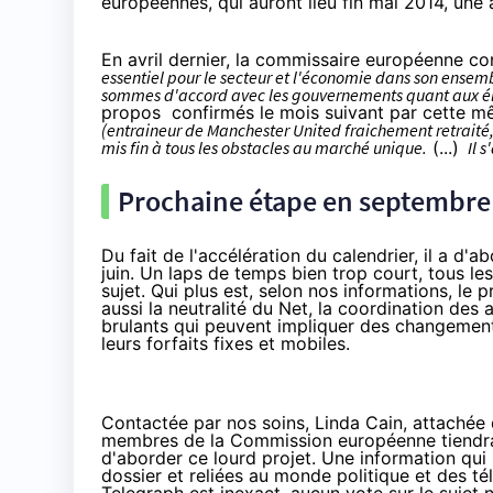
européennes, qui auront lieu fin mai 2014, une
En avril dernier, la commissaire européenne co
essentiel pour le secteur et l'économie dans son ensem
sommes d'accord avec les gouvernements quant aux élé
propos
confirmés
le mois suivant par cette m
(entraineur de Manchester United fraichement retraité, 
mis fin à tous les obstacles au marché unique.
(...)
Il s
Prochaine étape en septembre
Du fait de l'accélération du calendrier, il a d'
juin. Un laps de temps bien trop court, tous le
sujet. Qui plus est, selon nos informations, le
aussi la neutralité du Net, la coordination des
brulants qui peuvent impliquer des changement
leurs forfaits fixes et mobiles.
Contactée par nos soins, Linda Cain, attachée 
membres de la Commission européenne tiendra
d'aborder ce lourd projet. Une information qui
dossier et reliées au monde politique et des t