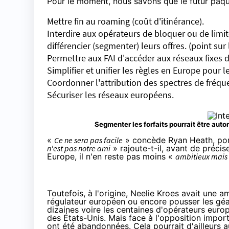
Pour le moment, nous savons que le futur paqu
Mettre fin au roaming (coût d'itinérance).
Interdire aux opérateurs de bloquer ou de limit
différencier (segmenter) leurs offres
. (point sur
Permettre aux FAI d'accéder aux réseaux fixes d
Simplifier et unifier les règles en Europe pour 
Coordonner l'attribution des spectres de fréq
Sécuriser les réseaux européens.
Segmenter les forfaits pourrait être auto
«
Ce ne sera pas facile
» concède Ryan Heath, por
n'est pas notre ami
» rajoute-t-il, avant de préci
Europe, il n'en reste pas moins «
ambitieux mais 
Toutefois, à l'origine, Neelie Kroes avait une a
régulateur européen ou encore pousser les géan
dizaines voire les centaines d'opérateurs europ
des États-Unis. Mais face à l'opposition impor
ont été abandonnées. Cela pourrait d'ailleurs au