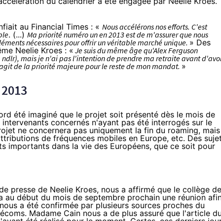
 accélération du calendrier a été engagée par Neelie Kroes.
nfiait au
Financial Times
:
«
N
ous accélérons nos efforts. C'est
ble
. (...)
Ma priorité numéro un en 2013 est de m'assurer que nous
ments nécessaires pour offrir un véritable marché unique.
» Des
ême Neelie Kroes :
«
Je suis du même âge qu'Alex Ferguson
ndlr), mais je n'ai pas l'intention de prendre ma retraite avant d'avo
'agit de la priorité majeure pour le reste de mon mandat.
»
 2013
abord été imaginé que le projet soit présenté dès le mois de
s intervenants concernés n'ayant pas été interrogés sur le
 projet ne concernera pas uniquement la fin du roaming, mais
 attributions de fréquences mobiles en Europe, etc. Des suje
s importants dans la vie des Européens, que ce soit pour
de presse de Neelie Kroes, nous a affirmé que le collège d
 au début du mois de septembre prochain une réunion afi
 nous a été confirmée par plusieurs sources proches du
élécoms. Madame Cain nous a de plus assuré que l'article d