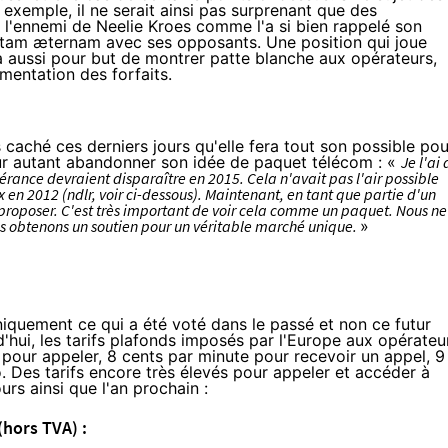
 exemple, il ne serait ainsi pas surprenant que des
t l'ennemi de Neelie Kroes comme l'a si bien rappelé son
vitam æternam avec ses opposants. Une position qui joue
 a aussi pour but de montrer patte blanche aux opérateurs,
mentation des forfaits.
aché ces derniers jours qu'elle fera tout son possible pou
ur autant abandonner son idée de paquet télécom : «
Je l'ai 
nérance devraient disparaître en 2015. Cela n'avait pas l'air possible
 en 2012 (ndlr, voir ci-dessous). Maintenant, en tant que partie d'un
e proposer. C'est très important de voir cela comme un paquet. Nous ne
nous obtenons un soutien pour un véritable marché unique.
»
niquement ce qui a été voté dans le passé et non ce futur
d'hui, les tarifs plafonds imposés par l'Europe aux opérateu
pour appeler, 8 cents par minute pour recevoir un appel, 9
 Des tarifs encore très élevés pour appeler et accéder à
urs ainsi que l'an prochain :
(hors TVA) :