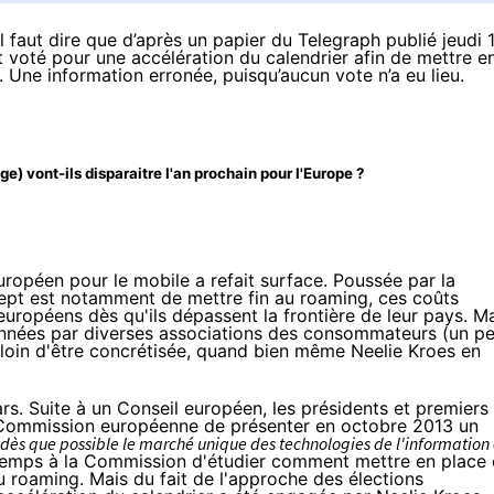
l faut dire que d’après un papier du Telegraph publié jeudi 
t voté pour une accélération du calendrier afin de mettre e
. Une information erronée, puisqu’aucun vote n’a eu lieu.
ge) vont-ils disparaitre l'an prochain pour l'Europe ?
uropéen pour le mobile a refait surface. Poussée par la
ept est notamment de mettre fin au roaming, ces coûts
européens dès qu'ils dépassent la frontière de leur pays.
Ma
s années par diverses associations des consommateurs (un p
n loin d'être concrétisée, quand bien même Neelie Kroes en
rs
. Suite à un Conseil européen, les présidents et premiers
a Commission européenne de présenter en octobre 2013 un
 dès que possible le marché unique des technologies de l'information 
e temps à la Commission d'étudier comment mettre en place
u roaming. Mais du fait de l'approche des élections