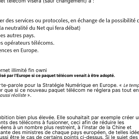
et télécom visera (sauf changement) à :
er des services ou protocoles, en échange de la possibilité 
 la neutralité du Net qui fera débat)
es autres pays.
les opérateurs télécoms.
uences en Europe.
risé par l'Europe si ce paquet télécom venait à être adopté.
te-parole pour la Stratégie Numérique en Europe. «
Le tem
ser que si ce nouveau paquet télécom ne réglera pas tout en
aussi réaliste
».
mbition bien plus élevée. Elle souhaitait par exemple créer u
ts des télécoms à fusionner, ceci afin de réduire les
éens à un nombre plus restreint, à l'instar de la Chine et
tante des ministres de chaque pays européen, de telles idé
ssi être le cas de certains points ci-dessus. Si le sujet des